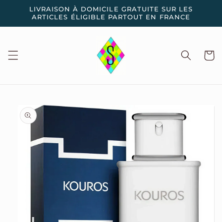
et
LIVRAISON À DOMICILE GRATUITE SUR LES
passer
ARTICLES ÉLIGIBLE PARTOUT EN FRANCE
au
contenu
Panier
Passer aux
informations
produits