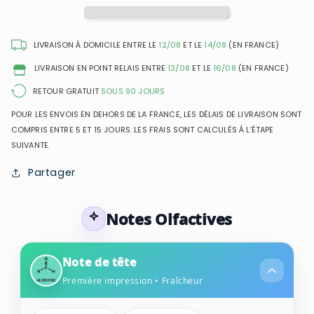
Kouros
Kouros
-
-
Eau
Eau
LIVRAISON À DOMICILE ENTRE LE
12/08
ET LE
14/08
(EN FRANCE)
de
de
LIVRAISON EN POINT RELAIS ENTRE
13/08
ET LE
16/08
(EN FRANCE)
Toilette
Toilette
pour
pour
RETOUR GRATUIT
SOUS 90 JOURS
homme
homme
POUR LES ENVOIS EN DEHORS DE LA FRANCE, LES DÉLAIS DE LIVRAISON SONT
COMPRIS ENTRE 5 ET 15 JOURS. LES FRAIS SONT CALCULÉS À L’ÉTAPE
SUIVANTE.
Partager
Notes Olfactives
Note de tête
Première impression • Fraîcheur