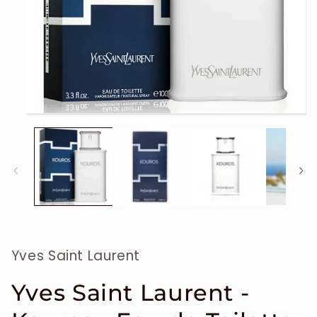
Ouvrir
le
média
1
dans
une
fenêtre
modale
Yves Saint Laurent
Yves Saint Laurent -