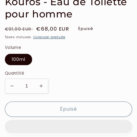
Kouros - Eau de Toilette
pour homme
Prix
Prix
€68,00 EUR
Épuisé
€91,99 EUR
habituel
soldé
Taxes incluses.
Livraison gratuite
Volume
100ml
Quantité
Réduire
Augmenter
la
la
quantité
quantité
Épuisé
de
de
Yves
Yves
Saint
Saint
Laurent
Laurent
-
-