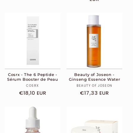
habituel
Cosrx - The 6 Peptide -
Beauty of Joseon -
Sérum Booster de Peau
Ginseng Essence Water
Distributeur :
Distributeur :
COSRX
BEAUTY OF JOSEON
Prix
€18,10 EUR
Prix
€17,33 EUR
habituel
habituel