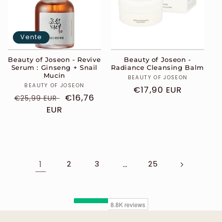
Vente
Beauty of Joseon - Revive
Beauty of Joseon -
Serum : Ginseng + Snail
Radiance Cleansing Balm
Mucin
Distributeur :
BEAUTY OF JOSEON
Distributeur :
BEAUTY OF JOSEON
Prix
€17,90 EUR
Prix
Prix
€16,76
€25,99 EUR
habituel
habituel
EUR
soldé
1
…
2
3
25