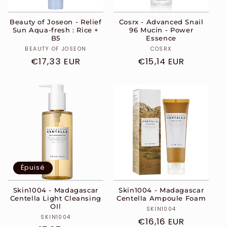
Beauty of Joseon - Relief
Cosrx - Advanced Snail
Sun Aqua-fresh : Rice +
96 Mucin - Power
B5
Essence
Distributeur :
Distributeur :
BEAUTY OF JOSEON
COSRX
Prix
€17,33 EUR
Prix
€15,14 EUR
habituel
habituel
Épuisé
Skin1004 - Madagascar
Skin1004 - Madagascar
Centella Light Cleansing
Centella Ampoule Foam
OIl
Distributeur :
SKIN1004
Distributeur :
SKIN1004
Prix
€16,16 EUR