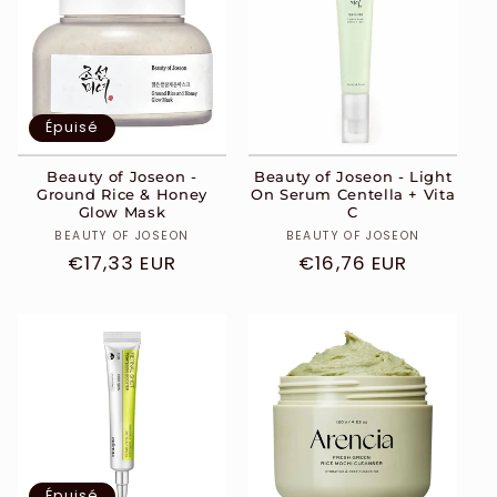
Épuisé
Beauty of Joseon -
Beauty of Joseon - Light
Ground Rice & Honey
On Serum Centella + Vita
Glow Mask
C
Distributeur :
Distributeur :
BEAUTY OF JOSEON
BEAUTY OF JOSEON
Prix
€17,33 EUR
Prix
€16,76 EUR
habituel
habituel
Épuisé