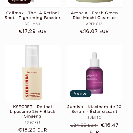
Celimax - The -A Retinol
Arencia - Fresh Green
Shot - Tightening Booster
Rice Mochi Cleanser
Distributeur :
Distributeur :
CELIMAX
ARENCIA
Prix
€17,29 EUR
Prix
€16,07 EUR
habituel
habituel
Vente
KSECRET - Retinal
Jumiso - Niacinamide 20
Liposome 2% + Black
Serum - Éclaircissant
Ginseng
Distributeur :
JUMISO
Distributeur :
KSECRET
Prix
Prix
€16,47
€24,99 EUR
Prix
€18,20 EUR
habituel
EUR
soldé