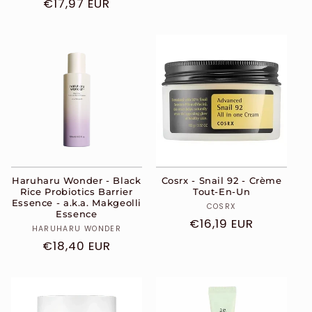
Prix
€17,97 EUR
habituel
habituel
Haruharu Wonder - Black
Cosrx - Snail 92 - Crème
Rice Probiotics Barrier
Tout-En-Un
Essence - a.k.a. Makgeolli
Distributeur :
COSRX
Essence
Prix
€16,19 EUR
Distributeur :
HARUHARU WONDER
habituel
Prix
€18,40 EUR
habituel