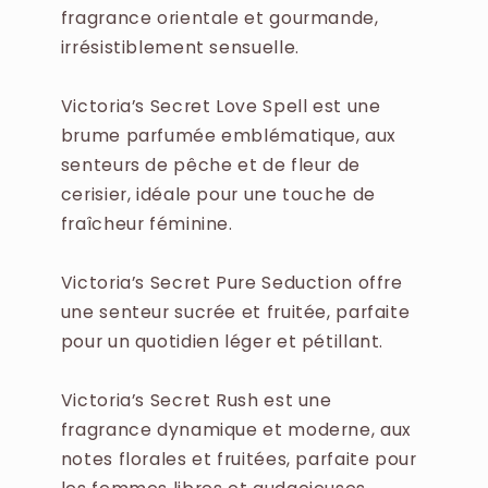
fragrance orientale et gourmande,
irrésistiblement sensuelle.
Victoria’s Secret Love Spell est une
brume parfumée emblématique, aux
senteurs de pêche et de fleur de
cerisier, idéale pour une touche de
fraîcheur féminine.
Victoria’s Secret Pure Seduction offre
une senteur sucrée et fruitée, parfaite
pour un quotidien léger et pétillant.
Victoria’s Secret Rush est une
fragrance dynamique et moderne, aux
notes florales et fruitées, parfaite pour