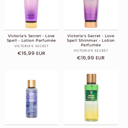
Victoria's Secret - Love
Victoria's Secret - Love
Spell - Lotion Parfumée
Spell Shimmer - Lotion
Parfumée
Distributeur :
VICTORIA'S SECRET
Distributeur :
VICTORIA'S SECRET
Prix
€16,99 EUR
Prix
€16,99 EUR
habituel
habituel