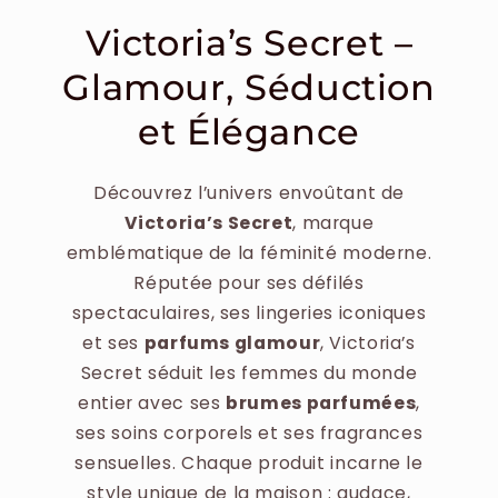
Victoria’s Secret –
Glamour, Séduction
et Élégance
Découvrez l’univers envoûtant de
Victoria’s Secret
, marque
emblématique de la féminité moderne.
Réputée pour ses défilés
spectaculaires, ses lingeries iconiques
et ses
parfums glamour
, Victoria’s
Secret séduit les femmes du monde
entier avec ses
brumes parfumées
,
ses soins corporels et ses fragrances
sensuelles. Chaque produit incarne le
style unique de la maison : audace,