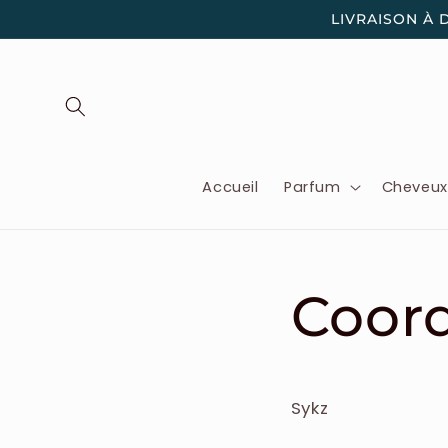
et
LIVRAISON À 
passer
au
contenu
Accueil
Parfum
Cheveu
Coor
Sykz