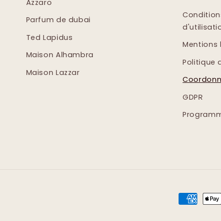
Azzaro
Condition
Parfum de dubai
d'utilisati
Ted Lapidus
Mentions 
Maison Alhambra
Politique 
Maison Lazzar
Coordonn
GDPR
Programme
Moyens
de