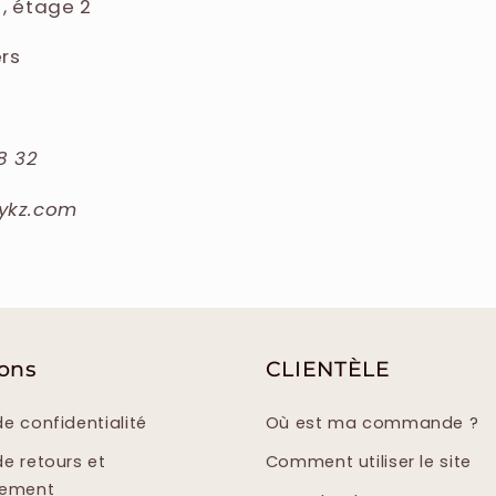
9 , étage 2
ers
8 32
sykz.com
ions
CLIENTÈLE
de confidentialité
Où est ma commande ?
de retours et
Comment utiliser le site
sement