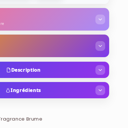
ère
exotiques
jasmin
ambre
vanille
Description
e Fragrance Mist) est une fragrance gourmande
est élaborée pour offrir une sensation de douceur
Ingrédients
ant le nectar de fruits mûrs et les fleurs
ATER), PARFUM (FRAGRANCE), PEG-40
opical.
L, BENZOPHENONE-3, BHT, BENZYL
INALOOL, COUMARIN, CITRONELLOL.
 Fragrance Brume