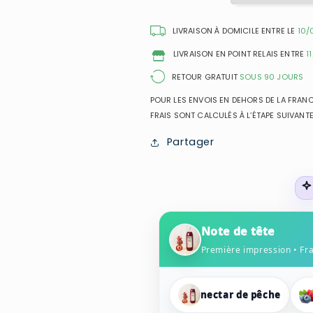
-
-
Brume
Brume
LIVRAISON À DOMICILE ENTRE LE
10/
Parfumée
Parfumée
LIVRAISON EN POINT RELAIS ENTRE
1
pour
pour
femme
femme
RETOUR GRATUIT
SOUS 90 JOURS
POUR LES ENVOIS EN DEHORS DE LA FRANCE
FRAIS SONT CALCULÉS À L’ÉTAPE SUIVANTE
Partager
Note de tête
Première impression • Fr
nectar de pêche