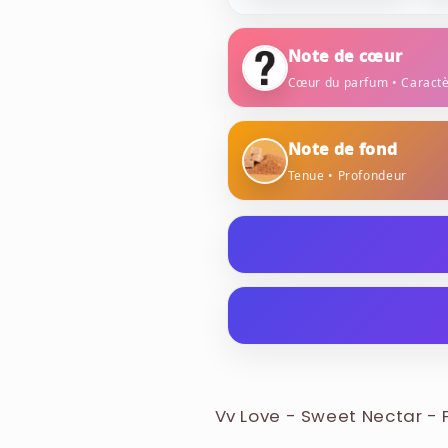
Note de cœur
Cœur du parfum • Caract
abricot
fleurs 
Note de fond
Tenue • Profondeur
sucre de canne
Cette brume parfumée (Fin
de la marque Vv Love. Elle 
sucrée et ensoleillée, rappel
ALCOHOL DENAT., AQUA (W
exotiques sous un climat tr
HYDROGENATED CASTOR OI
SALICYLATE, LIMONENE, L
Vv Love - Sweet Nectar -