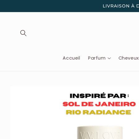
et
LIVRAISON À 
passer
au
contenu
Accueil
Parfum
Cheveu
Passer aux
informations
produits