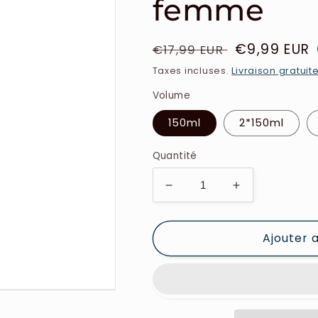
femme
Prix
Prix
€9,99 EUR
€17,99 EUR
habituel
soldé
Taxes incluses.
Livraison gratuit
Volume
150ml
2*150ml
Quantité
Réduire
Augmenter
la
la
quantité
quantité
Ajouter 
de
de
Vv
Vv
Love
Love
-
-
Sweet
Sweet
Nectar
Nectar