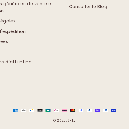
s générales de vente et
Consulter le Blog
on
légales
d'expédition
ées
 d'affiliation
Moyens
de
© 2026,
Sykz
paiement