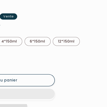
Vente
e
4*150ml
6*150ml
12*150ml
au panier