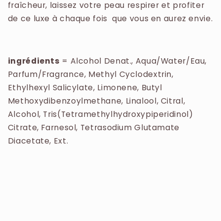
DISODIUM EDTA, BENZYL SALICYLATE,
fraîcheur, laissez votre peau respirer et profiter
LINALOOL, CITRONELLOL, LIMONENE,
de ce luxe à chaque fois que vous en aurez envie.
GERANIOL.
ingrédients
=
Alcohol Denat., Aqua/Water/Eau,
Parfum/Fragrance, Methyl Cyclodextrin,
Ethylhexyl Salicylate, Limonene, Butyl
Methoxydibenzoylmethane, Linalool, Citral,
Alcohol, Tris(Tetramethylhydroxypiperidinol)
Citrate, Farnesol, Tetrasodium Glutamate
Diacetate, Ext.