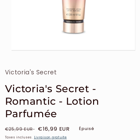
Ouvrir
le
média
1
Victoria's Secret
dans
une
fenêtre
modale
Victoria's Secret -
Romantic - Lotion
Parfumée
Prix
Prix
€16,99 EUR
Épuisé
€25,99 EUR
habituel
soldé
Taxes incluses.
Livraison gratuite