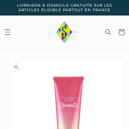
et
LIVRAISON À DOMICILE GRATUITE SUR LES
passer
ARTICLES ÉLIGIBLE PARTOUT EN FRANCE
au
contenu
Panier
Passer aux
informations
produits