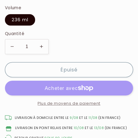
Volume
236 ml
Quantité
Réduire
Augmenter
la
la
quantité
quantité
Épuisé
de
de
Victoria&#39;s
Victoria&#39;s
Secret
Secret
-
-
Romantic
Romantic
-
-
Plus de moyens de paiement
Lotion
Lotion
Parfumée
Parfumée
LIVRAISON À DOMICILE ENTRE LE
9/08
ET LE
11/08
(EN FRANCE)
LIVRAISON EN POINT RELAIS ENTRE
10/08
ET LE
13/08
(EN FRANCE)