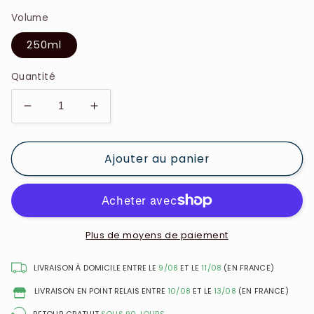
Volume
250ml
Quantité
Réduire
Augmenter
la
la
quantité
quantité
Ajouter au panier
de
de
Victoria&#39;s
Victoria&#39;s
Secret
Secret
Pink
Pink
-
-
Bright
Bright
Plus de moyens de paiement
Mimosa
Mimosa
-
-
LIVRAISON À DOMICILE ENTRE LE
9/08
ET LE
11/08
(EN FRANCE)
Fragrance
Fragrance
LIVRAISON EN POINT RELAIS ENTRE
10/08
ET LE
13/08
(EN FRANCE)
Brume
Brume