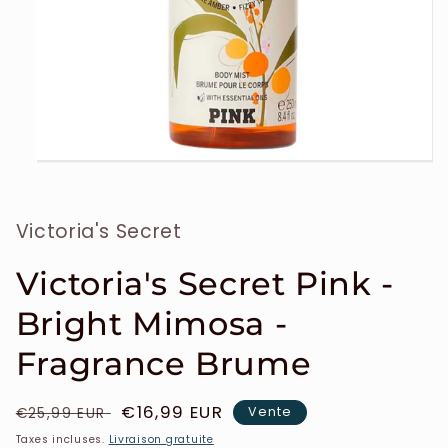
Ouvrir
le
média
1
Victoria's Secret
dans
une
fenêtre
modale
Victoria's Secret Pink -
Bright Mimosa -
Fragrance Brume
Prix
Prix
€16,99 EUR
Vente
€25,99 EUR
habituel
soldé
Taxes incluses.
Livraison gratuite