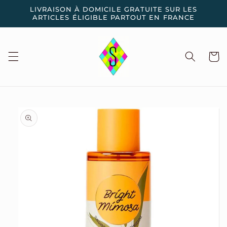
et
LIVRAISON À DOMICILE GRATUITE SUR LES
passer
ARTICLES ÉLIGIBLE PARTOUT EN FRANCE
au
contenu
Panier
Passer aux
informations
produits