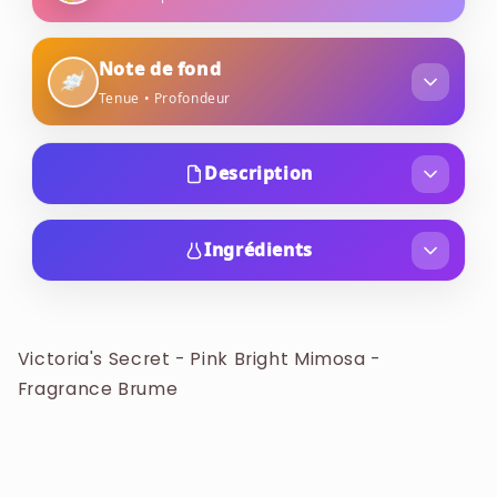
mimosa printanier
gardenia
Note de fond
Tenue • Profondeur
musc aérien
bois blond
Description
Lancée en 2022 dans la collection "PINK
Spring", cette brume parfumée est une
Ingrédients
fragrance florale et fruitée conçue pour évoquer
ALCOHOL DENAT., WATER (AQUA, EAU),
l'éclat et l'énergie du printemps.
FRAGRANCE (PARFUM), PROPYLENE GLYCOL,
GLYCERIN, ALOE BARBADENSIS LEAF EXTRACT,
Victoria's Secret - Pink Bright Mimosa -
CHAMOMILLA RECUTITA (MATRICARIA) FLOWER
Fragrance Brume
EXTRACT, ETHYLHEXYL METHOXYCINNAMATE,
ETHYLHEXYL SALICYLATE, BUTYL
METHOXYDIBENZOYLMETHANE, LIMONENE,