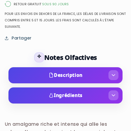
RETOUR GRATUIT
SOUS 90 JOURS
POUR LES ENVOIS EN DEHORS DE LA FRANCE, LES DÉLAIS DE LIVRAISON SONT
COMPRIS ENTRE 5 ET 15 JOURS. LES FRAIS SONT CALCULÉS À L’ÉTAPE
SUIVANTE.
Partager
Notes Olfactives
Description
Lancée en 2023 dans le cadre de la collection
"Natural Beauty Ritual", cette lotion hydratante
Ingrédients
est enrichie en beurre de karité et en huile de
WATER (AQUA, EAU), GLYCERIN, STEARIC ACID,
noix de coco. Elle est conçue pour adoucir la
CETYL ALCOHOL, FRAGRANCE (PARFUM),
peau tout en laissant un parfum floral et fruité
GLYCERYL STEARATE, ISOPROPYL PALMITATE,
Un amalgame riche et intense qui allie les
inspiré par la tranquillité de la nature.
DIMETHICONE, ALOE BARBADENSIS LEAF JUICE,