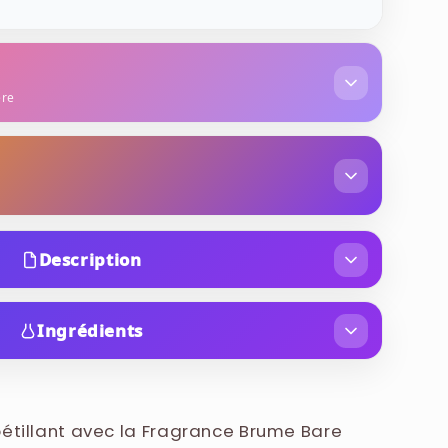
ère
Description
nilla Heat - Fragrance Brume. Lancée en 2021 dans
imitée "Heat", cette brume parfumée d'origine
Ingrédients
on estivale et intense de la célèbre Bare Vanilla.
AQUA, EAU), FRAGRANCE (PARFUM), PROPYLENE
 la chaleur de l'été et le soleil brûlant à travers
6-BUTETH-26, PEG-40 HYDROGENATED CASTOR
s.
YCINNAMATE, BUTYL
pétillant avec la Fragrance Brume Bare