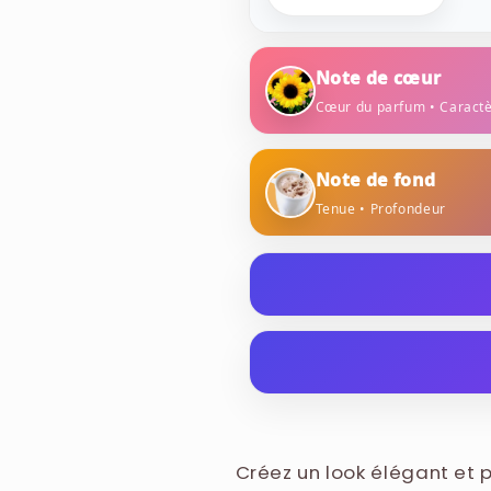
Note de cœur
Cœur du parfum • Caract
Fleurs de soleil
Note de fond
Tenue • Profondeur
Vanille chaude
Victoria's Secret - Bare Va
le cadre de la collection l
américaine est une déclinais
ALCOHOL DENAT., WATER (
Elle est conçue pour évoquer
GLYCOL, GLYCERIN, PPG-2
des accords épicés et sucré
OIL, ETHYLHEXYL METHOX
Créez un look élégant et 