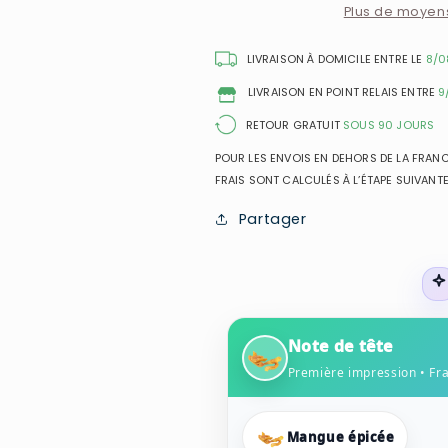
Vanilla
Vanilla
Plus de moyen
Heat
Heat
-
-
LIVRAISON À DOMICILE ENTRE LE
8/0
Fragrance
Fragrance
LIVRAISON EN POINT RELAIS ENTRE
9
Brume
Brume
RETOUR GRATUIT
SOUS 90 JOURS
POUR LES ENVOIS EN DEHORS DE LA FRANCE
FRAIS SONT CALCULÉS À L’ÉTAPE SUIVANTE
Partager
Note de tête
Première impression • Fr
Mangue épicée