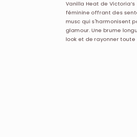
METHOXYDIBENZOYLMETHAN
Vanilla Heat de Victoria’s
BENZYL SALICYLATE, COUM
féminine offrant des sent
musc qui s'harmonisent p
glamour. Une brume longu
look et de rayonner toute 