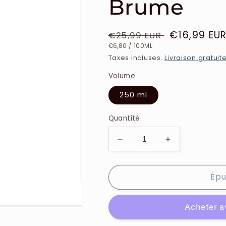
Brume
Prix
Prix
€16,99 EU
€25,99 EUR
PRIX
PAR
habituel
soldé
€6,80
/
100ML
UNITAIRE
Taxes incluses.
Livraison gratuit
Volume
250 ml
Quantité
Réduire
Augmenter
la
la
quantité
quantité
Épu
de
de
Victoria&#39;s
Victoria&#39;
Secret
Secret
-
-
Bare
Bare