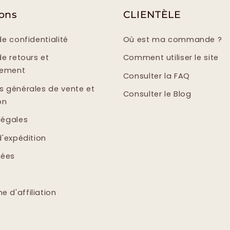
ions
CLIENTÈLE
de confidentialité
Où est ma commande ?
de retours et
Comment utiliser le site
sement
Consulter la FAQ
s générales de vente et
Consulter le Blog
on
légales
d'expédition
ées
 d'affiliation