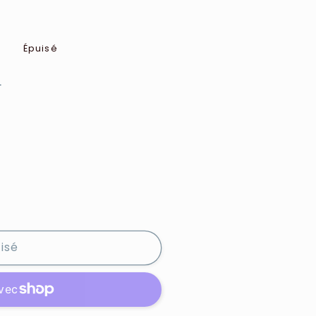
R
Épuisé
e
isé
s