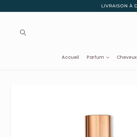
et
LIVRAISON À 
passer
au
contenu
Accueil
Parfum
Cheveu
Passer aux
informations
produits