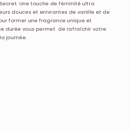
E, ETHYLHEXYL SALICYLATE, LINALOOL,
 Secret. Une touche de féminité ultra
ARIN.
eurs douces et enivrantes de vanille et de
our former une fragrance unique et
e durée vous permet de rafraîchir votre
la journée.