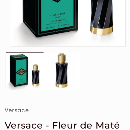
Ouvrir
le
média
1
dans
une
fenêtre
modale
Versace
Versace - Fleur de Maté