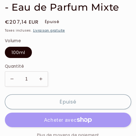
- Eau de Parfum Mixte
Prix
€207,14 EUR
Épuisé
habituel
Taxes incluses.
Livraison gratuite
Volume
100ml
Quantité
Réduire
Augmenter
la
la
quantité
quantité
Épuisé
de
de
Versace
Versace
-
-
Fleur
Fleur
de
de
Maté
Maté
Plus de moyens de paiement