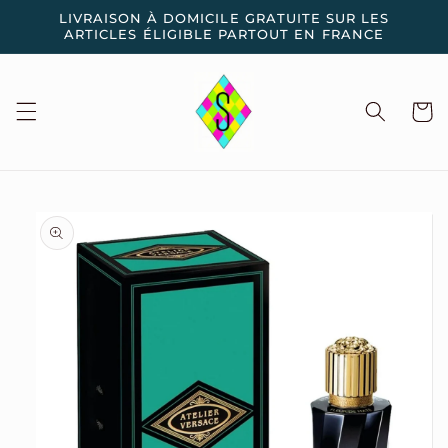
et
LIVRAISON À DOMICILE GRATUITE SUR LES
passer
ARTICLES ÉLIGIBLE PARTOUT EN FRANCE
au
contenu
Panier
Passer aux
informations
produits