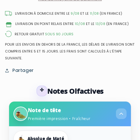
-
-
Eau
Eau
LIVRAISON À DOMICILE ENTRE LE
9/08
ET LE
11/08
(EN FRANCE)
de
de
LIVRAISON EN POINT RELAIS ENTRE
10/08
ET LE
13/08
(EN FRANCE)
Parfum
Parfum
Mixte
Mixte
RETOUR GRATUIT
SOUS 90 JOURS
POUR LES ENVOIS EN DEHORS DE LA FRANCE, LES DÉLAIS DE LIVRAISON SONT
COMPRIS ENTRE 5 ET 15 JOURS. LES FRAIS SONT CALCULÉS À L’ÉTAPE
SUIVANTE.
Partager
Notes Olfactives
Note de tête
Première impression • Fraîcheur
Absolue de Maté