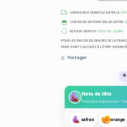
-
-
Extrait
Extrait
LIVRAISON À DOMICILE ENTRE LE
9/0
de
de
LIVRAISON EN POINT RELAIS ENTRE
1
Parfum
Parfum
Mixte
Mixte
RETOUR GRATUIT
SOUS 90 JOURS
POUR LES ENVOIS EN DEHORS DE LA FRANCE
FRAIS SONT CALCULÉS À L’ÉTAPE SUIVANTE
Partager
Note de tête
Première impression • Fr
safran
orange