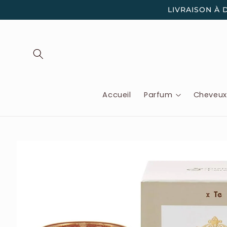
et
LIVRAISON À 
passer
au
contenu
Accueil
Parfum
Cheveu
Passer aux
informations
produits