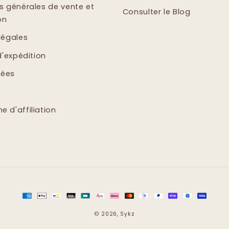
s générales de vente et
Consulter le Blog
on
légales
d'expédition
ées
 d'affiliation
Moyens
de
© 2026,
Sykz
paiement