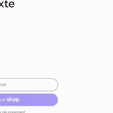
xte
e
isé
s de paiement