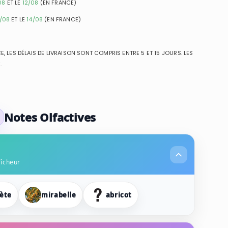
08
ET LE
12/08
(EN FRANCE)
1/08
ET LE
14/08
(EN FRANCE)
, LES DÉLAIS DE LIVRAISON SONT COMPRIS ENTRE 5 ET 15 JOURS. LES
.
Notes Olfactives
aîcheur
ète
mirabelle
abricot