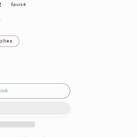
R
Épuisé
e
oîtes
isé