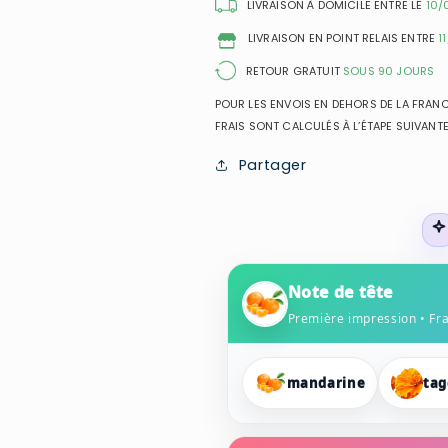
Eau
Eau
LIVRAISON À DOMICILE ENTRE LE
10/
de
de
LIVRAISON EN POINT RELAIS ENTRE
1
Parfum
Parfum
pour
pour
RETOUR GRATUIT
SOUS 90 JOURS
femme
femme
POUR LES ENVOIS EN DEHORS DE LA FRANCE
FRAIS SONT CALCULÉS À L’ÉTAPE SUIVANTE
Partager
Note de tête
Première impression • Fr
mandarine
tag