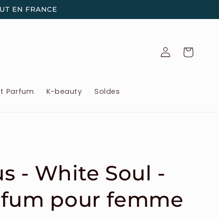
OUT EN FRANCE
Connexion
Panier
et Parfum
K-beauty
Soldes
s - White Soul -
rfum pour femme