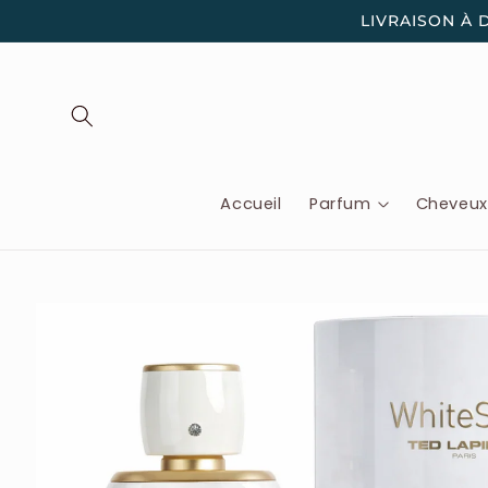
et
LIVRAISON À 
passer
au
contenu
Accueil
Parfum
Cheveu
Passer aux
informations
produits