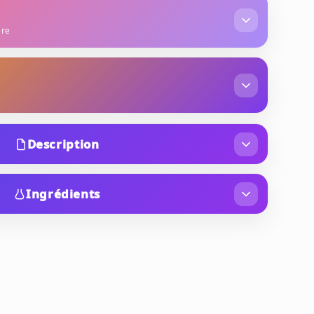
ère
ran
fleur d'oranger d'Afrique
um
fève de tonka
benzoïne
Description
Lancée en 2010 et créée par le parfumeur
u de Parfum orientale-florale a été conçue comme
Ingrédients
grance "Black Soul". Elle se distingue par un
(FRAGRANCE), AQUA (WATER), LIMONENE,
ails dorés, symbolisant un nouveau langage de
YLATE, BUTYLPHENYL METHYLPROPIONAL,
sualité.
GERANIOL, CITRAL, BENZYL BENZOATE.