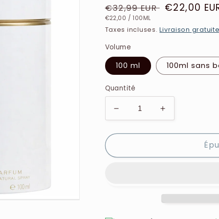
Prix
Prix
€22,00 EU
€32,99 EUR
PRIX
PAR
habituel
soldé
€22,00
/
100ML
UNITAIRE
Taxes incluses.
Livraison gratuit
Volume
100 ml
100ml sans b
Quantité
Réduire
Augmenter
la
la
quantité
quantité
Épu
de
de
Ted
Ted
Lapidus
Lapidus
-
-
White
White
Soul
Soul
-
-