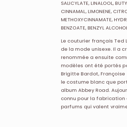
SALICYLATE, LINALOOL, BU
CINNAMAL, LIMONENE, CITRO
METHOXYCINNAMATE, HYDRO
BENZOATE, BENZYL ALCOHOL
Le couturier français Ted
de la mode unisexe. Il a 
renommée a ensuite comm
modèles ont été portés p
Brigitte Bardot, Françoise
le costume blanc que port
album Abbey Road. Aujourd
connu pour la fabricatio
parfums qui valent vraime