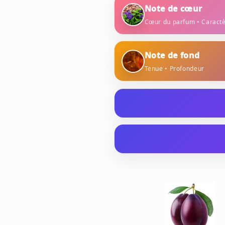
Note de cœur
Cœur du parfum • Caract
héliotrope
saf
Note de fond
Tenue • Profondeur
ambre
labdan
Ted Lapidus - White Soul. 
Alexandra Carlin, cette Ea
le pendant féminin de la fra
ALCOHOL DENAT., PARFUM 
flacon blanc nacré aux dét
LINALOOL, BENZYL SALIC
l'amour, entre pureté et sen
CITRONELLOL, COUMARIN, 