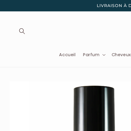
et
LIVRAISON À 
passer
au
contenu
Accueil
Parfum
Cheveu
Passer aux
informations
produits