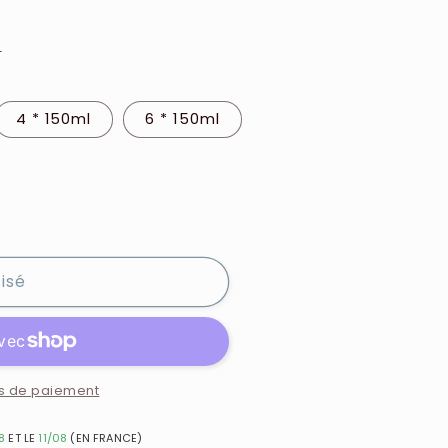
e
4 * 150ml
6 * 150ml
isé
s de paiement
8
ET LE
11/08
(EN FRANCE)