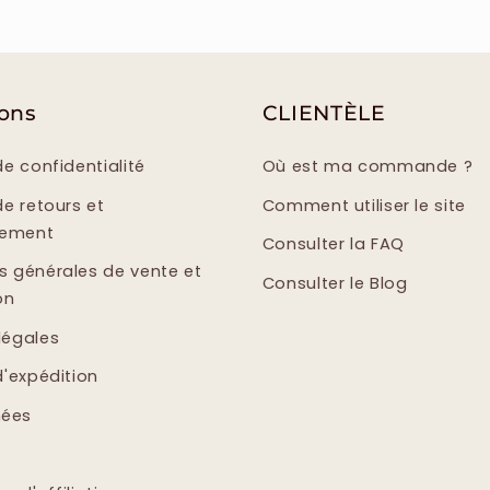
ions
CLIENTÈLE
de confidentialité
Où est ma commande ?
de retours et
Comment utiliser le site
sement
Consulter la FAQ
s générales de vente et
Consulter le Blog
on
légales
d'expédition
ées