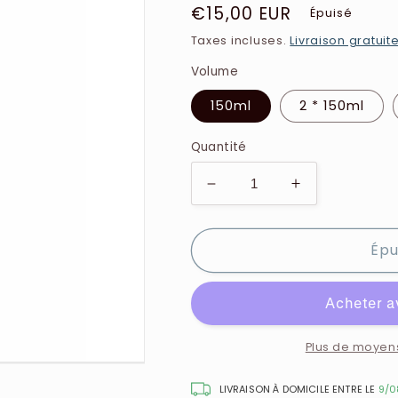
Prix
€15,00 EUR
Épuisé
habituel
Taxes incluses.
Livraison gratuit
Volume
150ml
2 * 150ml
Quantité
Réduire
Augmenter
la
la
quantité
quantité
Épu
de
de
Ted
Ted
Lapidus
Lapidus
-
-
Lapidus
Lapidus
-
-
Plus de moyen
Deodorant
Deodorant
pour
pour
LIVRAISON À DOMICILE ENTRE LE
9/0