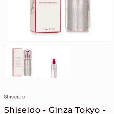
Ouvrir
le
média
1
dans
une
fenêtre
modale
Shiseido
Shiseido - Ginza Tokyo -