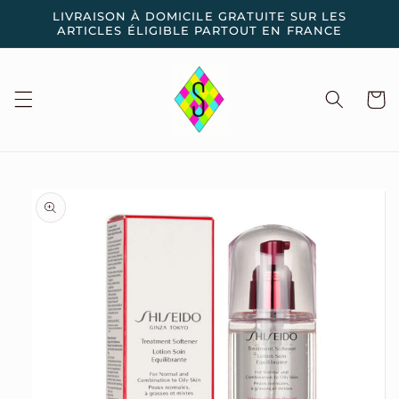
et
LIVRAISON À DOMICILE GRATUITE SUR LES
passer
ARTICLES ÉLIGIBLE PARTOUT EN FRANCE
au
contenu
Panier
Passer aux
informations
produits