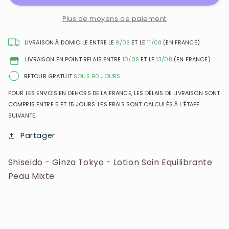
Tokyo
Tokyo
-
-
Plus de moyens de paiement
Lotion
Lotion
Soin
Soin
LIVRAISON À DOMICILE ENTRE LE
9/08
ET LE
11/08
(EN FRANCE)
Equilibrante
Equilibrante
LIVRAISON EN POINT RELAIS ENTRE
10/08
ET LE
13/08
(EN FRANCE)
Peau
Peau
Mixte
Mixte
RETOUR GRATUIT
SOUS 90 JOURS
POUR LES ENVOIS EN DEHORS DE LA FRANCE, LES DÉLAIS DE LIVRAISON SONT
COMPRIS ENTRE 5 ET 15 JOURS. LES FRAIS SONT CALCULÉS À L’ÉTAPE
SUIVANTE.
Partager
Shiseido - Ginza Tokyo - Lotion Soin Equilibrante
Peau Mixte