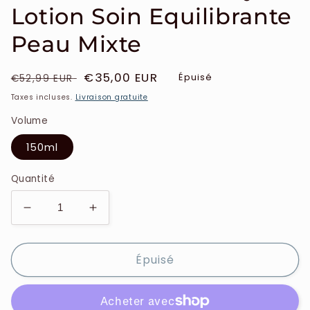
Lotion Soin Equilibrante
Peau Mixte
Prix
Prix
€35,00 EUR
Épuisé
€52,99 EUR
habituel
soldé
Taxes incluses.
Livraison gratuite
Volume
150ml
Quantité
Réduire
Augmenter
la
la
quantité
quantité
Épuisé
de
de
Shiseido
Shiseido
-
-
Ginza
Ginza