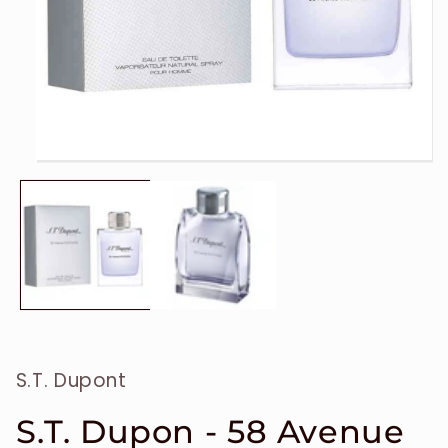
Ouvrir
le
média
1
dans
une
fenêtre
modale
S.T. Dupont
S.T. Dupon - 58 Avenue