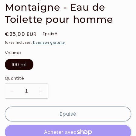
Montaigne - Eau de
Toilette pour homme
Prix
€25,00 EUR
Épuisé
habituel
Taxes incluses.
Livraison gratuite
Volume
100 ml
Quantité
Réduire
Augmenter
la
la
quantité
quantité
Épuisé
de
de
S.T.
S.T.
Dupon
Dupon
-
-