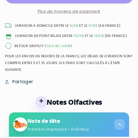
58
58
Avenue
Avenue
Plus de moyens de paiement
Montaigne
Montaigne
-
-
LIVRAISON À DOMICILE ENTRE LE
9/08
ET LE
11/08
(EN FRANCE)
Eau
Eau
LIVRAISON EN POINT RELAIS ENTRE
10/08
ET LE
13/08
(EN FRANCE)
de
de
Toilette
Toilette
RETOUR GRATUIT
SOUS 90 JOURS
pour
pour
POUR LES ENVOIS EN DEHORS DE LA FRANCE, LES DÉLAIS DE LIVRAISON SONT
homme
homme
COMPRIS ENTRE 5 ET 15 JOURS. LES FRAIS SONT CALCULÉS À L’ÉTAPE
SUIVANTE.
Partager
Notes Olfactives
Note de tête
Première impression • Fraîcheur