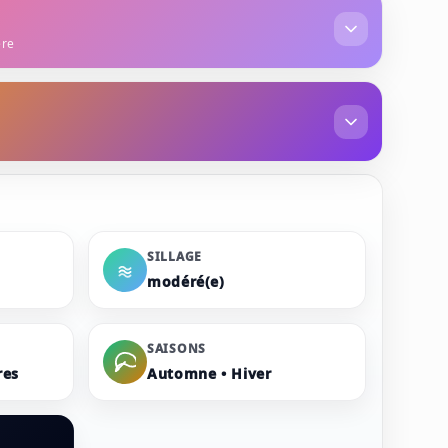
ère
muguet
iris
géranium
vanille
fève de tonka
SILLAGE
modéré(e)
SAISONS
res
Automne • Hiver