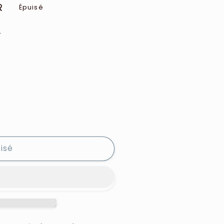
R
Épuisé
e
isé