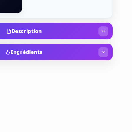
Description
cade, initialement lancée en 1994 et créée par le
ucel, est un véritable coup de cœur olfactif, un
Ingrédients
on impulsive, l'amour inattendu et l'audace
OHOL 40-B), PARFUM (FRAGRANCE), AQUA
e, "Tocade", évoque une folie passagère ou une
YL IONONE, ETHYLHEXYL METHOXYCINNAMATE,
 son caractère unique et son intensité
LMETHANE, BENZOPHENONE-3, BHT, LINALOOL,
c son capot jaune solaire et sa base rouge
GERANIOL, CITRAL, HYDROXYCITRONELLAL,
'art Art Déco audacieuse qui capte l'œil.
 (YELLOW 5), CI 14700 (RED 4) .