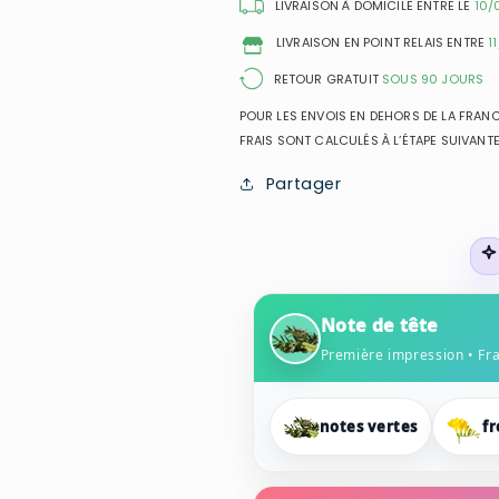
Toilette
Toilette
LIVRAISON À DOMICILE ENTRE LE
10/
pour
pour
LIVRAISON EN POINT RELAIS ENTRE
1
femme
femme
RETOUR GRATUIT
SOUS 90 JOURS
POUR LES ENVOIS EN DEHORS DE LA FRANCE
FRAIS SONT CALCULÉS À L’ÉTAPE SUIVANTE
Partager
Note de tête
Première impression • Fr
notes vertes
fr