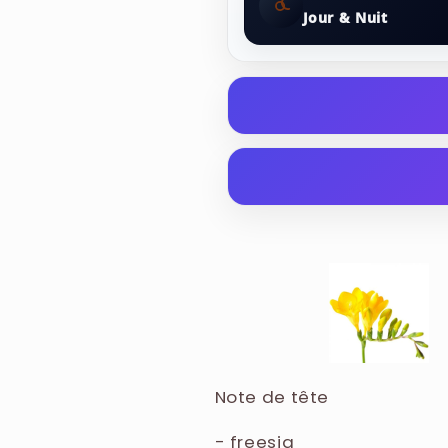
Jour & Nuit
L'Eau de Toilette Rochas To
maître parfumeur Maurice Ro
parfum qui célèbre la passi
ALCOHOL DENAT. (SD ALC
sentimentale. Son nom mêm
(WATER), ALPHA-ISOMETH
passion soudaine, reflétant
BUTYL METHOXYDIBENZOY
surprenante. Le flacon, ave
CITRONELLOL, LIMONENE, 
passionnée, est une œuvre d
BENZYL BENZOATE, CI 19140
Note de tête
- freesia