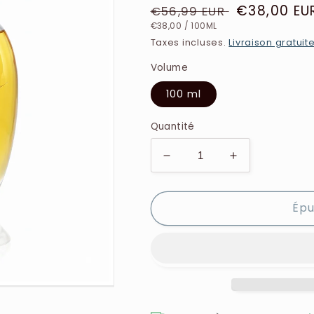
Prix
Prix
€38,00 EU
€56,99 EUR
PRIX
PAR
habituel
soldé
€38,00
/
100ML
UNITAIRE
Taxes incluses.
Livraison gratuit
Volume
100 ml
Quantité
Réduire
Augmenter
la
la
quantité
quantité
Épu
de
de
Rochas
Rochas
-
-
Tocade
Tocade
-
-
Eau
Eau
de
de