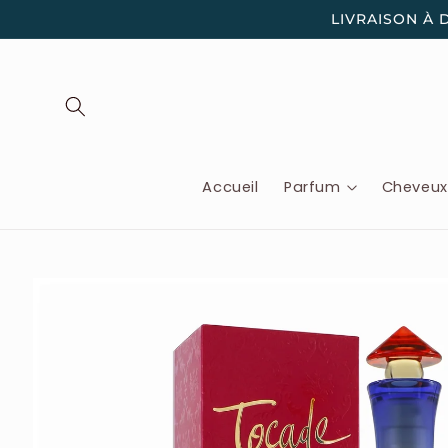
et
LIVRAISON À 
passer
au
contenu
Accueil
Parfum
Cheveu
Passer aux
informations
produits