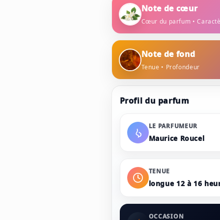
Note de cœur
Cœur du parfum • Caract
jasmin
rose
Note de fond
Tenue • Profondeur
ambre
musc
Profil du parfum
amande torréfiée
LE PARFUMEUR
Maurice Roucel
TENUE
longue 12 à 16 heu
OCCASION