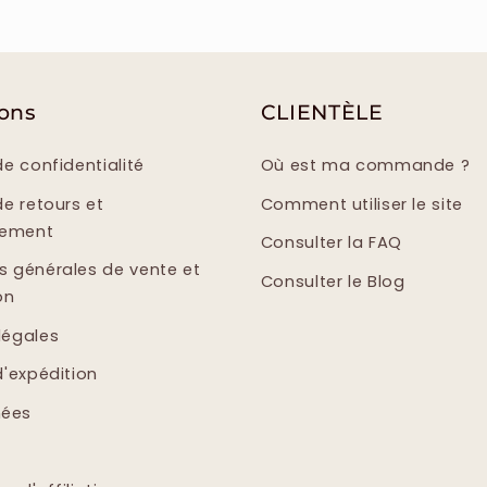
ions
CLIENTÈLE
de confidentialité
Où est ma commande ?
de retours et
Comment utiliser le site
sement
Consulter la FAQ
s générales de vente et
Consulter le Blog
on
légales
d'expédition
ées