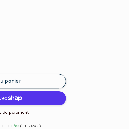
e
au panier
s de paiement
8
ET LE
11/08
(EN FRANCE)