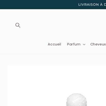
et
LIVRAISON À 
passer
au
contenu
Accueil
Parfum
Cheveu
Passer aux
informations
produits