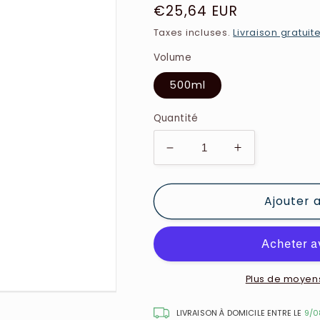
Prix
€25,64 EUR
habituel
Taxes incluses.
Livraison gratuit
Volume
500ml
Quantité
Réduire
Augmenter
la
la
quantité
quantité
Ajouter 
de
de
Rochas
Rochas
-
-
Eau
Eau
de
de
Rochas
Rochas
Plus de moyen
-
-
Gel
Gel
LIVRAISON À DOMICILE ENTRE LE
9/0