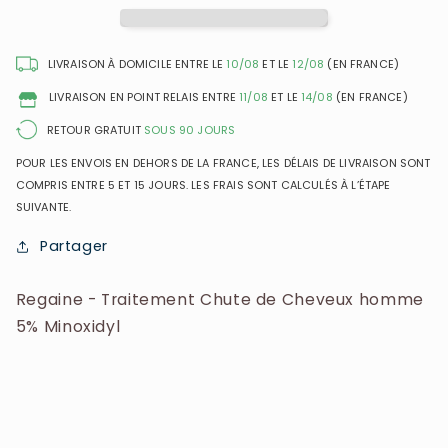
de
de
Cheveux
Cheveux
homme
homme
LIVRAISON À DOMICILE ENTRE LE
10/08
ET LE
12/08
(EN FRANCE)
5%
5%
LIVRAISON EN POINT RELAIS ENTRE
11/08
ET LE
14/08
(EN FRANCE)
Minoxidyl
Minoxidyl
RETOUR GRATUIT
SOUS 90 JOURS
POUR LES ENVOIS EN DEHORS DE LA FRANCE, LES DÉLAIS DE LIVRAISON SONT
COMPRIS ENTRE 5 ET 15 JOURS. LES FRAIS SONT CALCULÉS À L’ÉTAPE
SUIVANTE.
Partager
Regaine - Traitement Chute de Cheveux homme
5% Minoxidyl