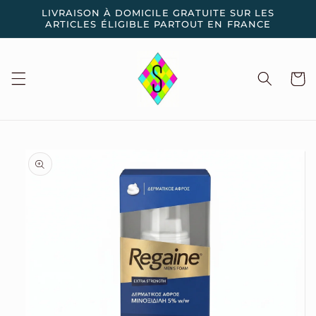
et
LIVRAISON À DOMICILE GRATUITE SUR LES
passer
ARTICLES ÉLIGIBLE PARTOUT EN FRANCE
au
contenu
Panier
Passer aux
informations
produits