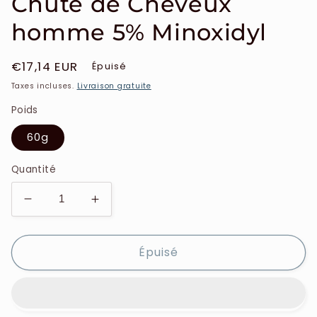
Chute de Cheveux
homme 5% Minoxidyl
Prix
€17,14 EUR
Épuisé
habituel
Taxes incluses.
Livraison gratuite
Poids
60g
Quantité
Réduire
Augmenter
la
la
quantité
quantité
Épuisé
de
de
Regaine
Regaine
-
-
Traitement
Traitement
Chute
Chute