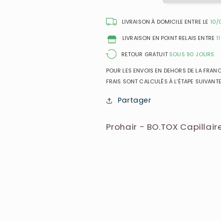
à
à
la
la
LIVRAISON À DOMICILE ENTRE LE
10/
Kératine
Kératine
LIVRAISON EN POINT RELAIS ENTRE
1
pour
pour
Cheveux
Cheveux
RETOUR GRATUIT
SOUS 90 JOURS
POUR LES ENVOIS EN DEHORS DE LA FRANCE
FRAIS SONT CALCULÉS À L’ÉTAPE SUIVANTE
Partager
Prohair - BO.TOX Capillair