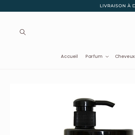
et
LIVRAISON À 
passer
au
contenu
Accueil
Parfum
Cheveu
Passer aux
informations
produits