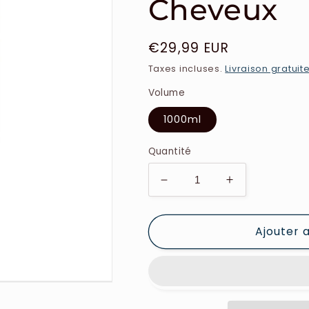
Cheveux
Prix
€29,99 EUR
habituel
Taxes incluses.
Livraison gratuit
Volume
1000ml
Quantité
Réduire
Augmenter
la
la
quantité
quantité
Ajouter 
de
de
Prohair
Prohair
-
-
BO.TOX
BO.TOX
Capillaire
Capillaire
Intense
Intense