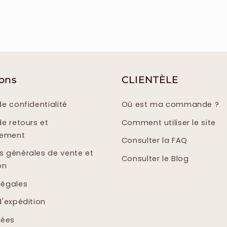
ions
CLIENTÈLE
de confidentialité
Où est ma commande ?
de retours et
Comment utiliser le site
sement
Consulter la FAQ
s générales de vente et
Consulter le Blog
on
légales
d'expédition
ées