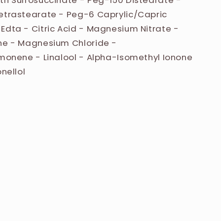
th Sulfosuccinate - Peg-150 Distearate -
Tetrastearate - Peg-6 Caprylic/Capric
Edta - Citric Acid - Magnesium Nitrate -
one - Magnesium Chloride -
imonene - Linalool - Alpha-Isomethyl Ionone
nellol