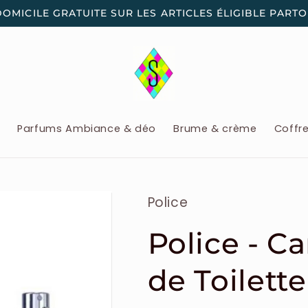
DOMICILE GRATUITE SUR LES ARTICLES ÉLIGIBLE PART
x
Parfums Ambiance & déo
Brume & crème
Coffr
Police
Police - C
de Toilet