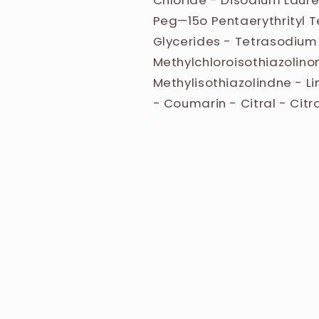
Chloride - Disodium Laure
Peg—15o Pentaerythrityl 
Glycerides - Tetrasodium 
Methylchloroisothiazolin
Methylisothiazolindne - L
- Coumarin - Citral - Citro