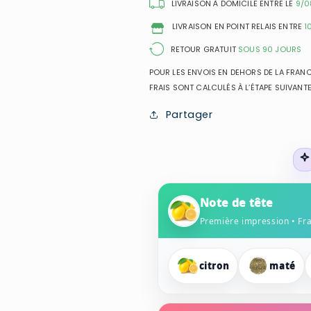
Toilette
Toilette
LIVRAISON À DOMICILE ENTRE LE
9/0
pour
pour
LIVRAISON EN POINT RELAIS ENTRE
1
homme
homme
RETOUR GRATUIT
SOUS 90 JOURS
POUR LES ENVOIS EN DEHORS DE LA FRANCE
FRAIS SONT CALCULÉS À L’ÉTAPE SUIVANTE
Partager
Note de tête
Première impression • Fr
citron
maté