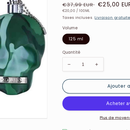
Prix
Prix
€25,00 EU
€37,99 EUR
PRIX
PAR
habituel
soldé
€20,00
/
100ML
UNITAIRE
Taxes incluses.
Livraison gratuit
Volume
125 ml
Quantité
Réduire
Augmenter
la
la
quantité
quantité
Ajouter 
de
de
Police
Police
-
-
Camouflage
Camouflage
-
-
Eau
Eau
Plus de moyen
de
de