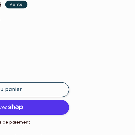
R
Vente
e
au panier
s de paiement