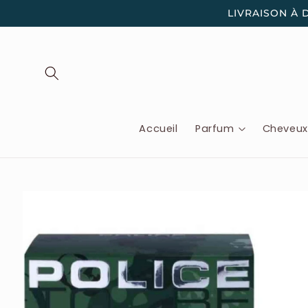
et
LIVRAISON À 
passer
au
contenu
Accueil
Parfum
Cheveu
Passer aux
informations
produits