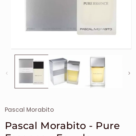
Ouvrir
le
média
1
dans
une
fenêtre
modale
Pascal Morabito
Pascal Morabito - Pure