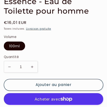
Essence - Eau de
Toilette pour homme
Prix
€16,01 EUR
habituel
Taxes incluses.
Livraison gratuite
Volume
100ml
Quantité
Réduire
Augmenter
la
la
quantité
quantité
Ajouter au panier
de
de
Pascal
Pascal
Morabito
Morabito
-
-
Pure
Pure