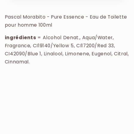
sont Agrumes, Pomme verte et Géranium; la
LINALOOL, CITRAL, GERANIOL, CITRONELLOL,
note de coeur est Cannelle; les notes de fond
CINNAMAL, EUGENOL.
Pascal Morabito - Pure Essence - Eau de Toilette
sont Bois de santal et Cèdre.
pour homme 100ml
ingrédients
= Alcohol Denat., Aqua/Water,
Fragrance, CI19140/Yellow 5, CI17200/Red 33,
CI42090/Blue 1, Linalool, Limonene, Eugenol, Citral,
Cinnamal.