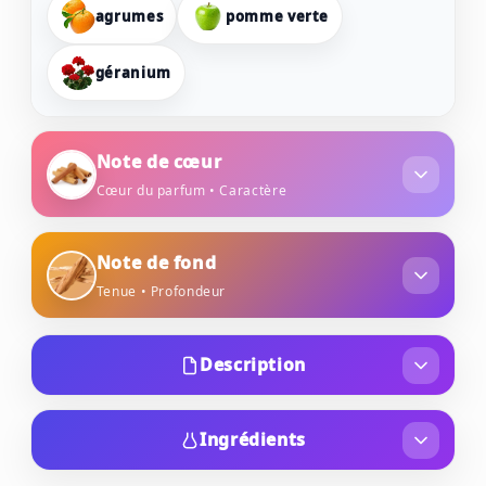
agrumes
pomme verte
géranium
Note de cœur
Cœur du parfum • Caractère
cannelle
Note de fond
Tenue • Profondeur
bois de santal
cèdre
Description
Pure Essence de Pascal Morabito est un parfum
Orientale boisé pour homme. Le nez derrière ce
Ingrédients
parfum est Corinne Cachen. Les notes de tête
ALCOHOL DENAT, AQUA, PARFUM, LIMONENE,