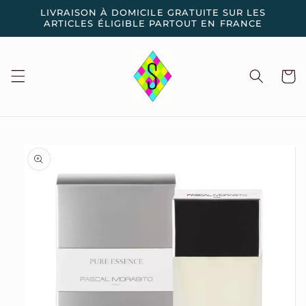
et
LIVRAISON À DOMICILE GRATUITE SUR LES
passer
ARTICLES ÉLIGIBLE PARTOUT EN FRANCE
au
contenu
Panier
Passer aux
informations
produits