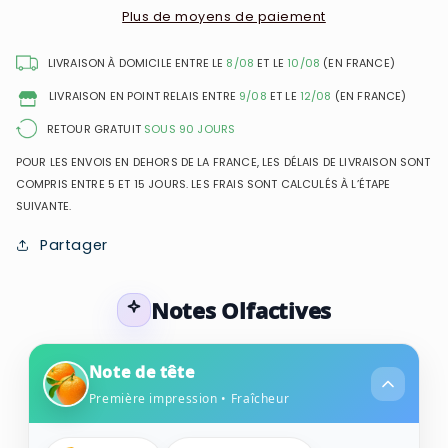
Essence
Essence
Plus de moyens de paiement
-
-
Eau
Eau
LIVRAISON À DOMICILE ENTRE LE
8/08
ET LE
10/08
(EN FRANCE)
de
de
LIVRAISON EN POINT RELAIS ENTRE
9/08
ET LE
12/08
(EN FRANCE)
Toilette
Toilette
pour
pour
RETOUR GRATUIT
SOUS 90 JOURS
homme
homme
POUR LES ENVOIS EN DEHORS DE LA FRANCE, LES DÉLAIS DE LIVRAISON SONT
COMPRIS ENTRE 5 ET 15 JOURS. LES FRAIS SONT CALCULÉS À L’ÉTAPE
SUIVANTE.
Partager
Notes Olfactives
Note de tête
Première impression • Fraîcheur