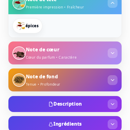
Première impression • Fraîcheur
épices
Note de cœur
Cœur du parfum • Caractère
oud
notes boisées
Note de fond
Tenue • Profondeur
myrrhe
ambre
Description
Pascal Morabito - Edition Gold Oud Platinium -
Eau de Parfum Mixte. Cette fragrance issue de
Ingrédients