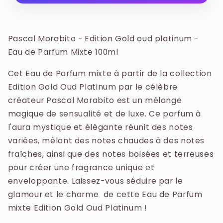
la "Collection Oud" de Pascal Morabito est une
ALCOHOL DENAT., PARFUM / FRAGRANCE,
composition mixte qui fusionne les codes de
AQUA / WATER, BENZYL BENZOATE, LINALOOL,
l'Orient et de l'Occident. Elle est conçue pour
ALPHA-ISOMETHYL IONONE, EUGENOL,
Pascal Morabito - Edition Gold oud platinum -
offrir un sillage à la fois mystique, sombre et
LIMONENE, BENZYL SALICYLATE, CITRONELLOL
Eau de Parfum Mixte 100ml
luxueux, mettant en scène la profondeur du
bois de oud dans une atmosphère fumée et
Cet Eau de Parfum mixte à partir de la collection
élégante, caractéristique des créations de la
Edition Gold Oud Platinum par le célèbre
maison.
créateur Pascal Morabito est un mélange
magique de sensualité et de luxe. Ce parfum à
l'aura mystique et élégante réunit des notes
variées, mêlant des notes chaudes à des notes
fraîches, ainsi que des notes boisées et terreuses
pour créer une fragrance unique et
enveloppante. Laissez-vous séduire par le
glamour et le charme de cette Eau de Parfum
mixte Edition Gold Oud Platinum !