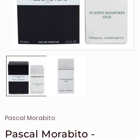
Ouvrir
le
média
1
dans
une
fenêtre
modale
Pascal Morabito
Pascal Morabito -