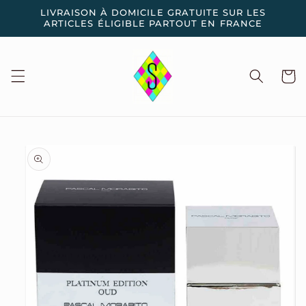
et
LIVRAISON À DOMICILE GRATUITE SUR LES
passer
ARTICLES ÉLIGIBLE PARTOUT EN FRANCE
au
contenu
Panier
Passer aux
informations
produits