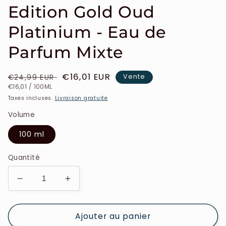
Edition Gold Oud
Platinium - Eau de
Parfum Mixte
Prix
Prix
€16,01 EUR
Vente
€24,99 EUR
PRIX
PAR
habituel
soldé
€16,01
/
100ML
UNITAIRE
Taxes incluses.
Livraison gratuite
Volume
100 ml
Quantité
Réduire
Augmenter
la
la
quantité
quantité
Ajouter au panier
de
de