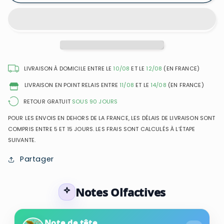
Pascal
Pascal
Morabito
Morabito
-
-
Edition
Edition
Gold
Gold
Oud
Oud
Platinium
Platinium
LIVRAISON À DOMICILE ENTRE LE
10/08
ET LE
12/08
(EN FRANCE)
-
-
LIVRAISON EN POINT RELAIS ENTRE
11/08
ET LE
14/08
(EN FRANCE)
Eau
Eau
de
de
RETOUR GRATUIT
SOUS 90 JOURS
Parfum
Parfum
POUR LES ENVOIS EN DEHORS DE LA FRANCE, LES DÉLAIS DE LIVRAISON SONT
Mixte
Mixte
COMPRIS ENTRE 5 ET 15 JOURS. LES FRAIS SONT CALCULÉS À L’ÉTAPE
SUIVANTE.
Partager
Notes Olfactives
Note de tête