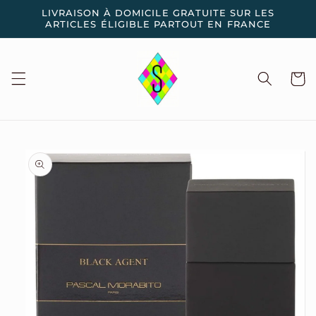
et
LIVRAISON À DOMICILE GRATUITE SUR LES
passer
ARTICLES ÉLIGIBLE PARTOUT EN FRANCE
au
contenu
Panier
Passer aux
informations
produits