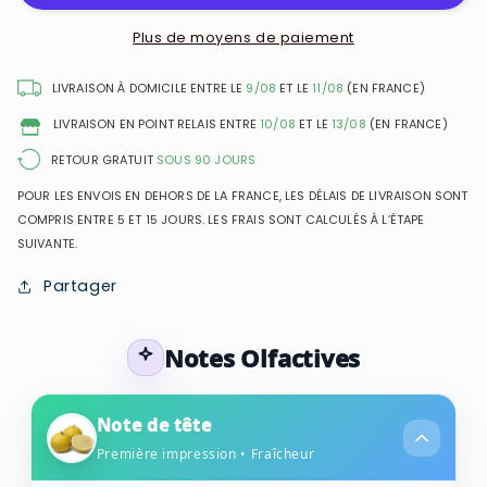
Black
Black
Agent
Agent
Plus de moyens de paiement
-
-
Eau
Eau
LIVRAISON À DOMICILE ENTRE LE
9/08
ET LE
11/08
(EN FRANCE)
de
de
LIVRAISON EN POINT RELAIS ENTRE
10/08
ET LE
13/08
(EN FRANCE)
Toilette
Toilette
pour
pour
RETOUR GRATUIT
SOUS 90 JOURS
homme
homme
POUR LES ENVOIS EN DEHORS DE LA FRANCE, LES DÉLAIS DE LIVRAISON SONT
COMPRIS ENTRE 5 ET 15 JOURS. LES FRAIS SONT CALCULÉS À L’ÉTAPE
SUIVANTE.
Partager
Notes Olfactives
Note de tête
Première impression • Fraîcheur