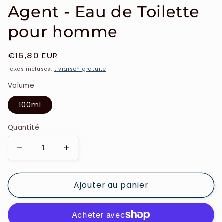
Agent - Eau de Toilette
pour homme
Prix
€16,80 EUR
habituel
Taxes incluses.
Livraison gratuite
Volume
100ml
Quantité
Réduire
Augmenter
la
la
quantité
quantité
Ajouter au panier
de
de
Pascal
Pascal
Morabito
Morabito
-
-