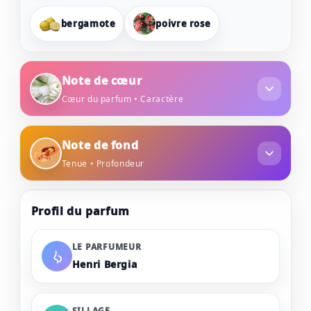
bergamote
poivre rose
Note de cœur
Cœur du parfum • Caractère
tubéreuse
clou de girofle
Note de fond
Tenue • Profondeur
rose
encens
vétiver
Profil du parfum
fève de tonka
musc
LE PARFUMEUR
Henri Bergia
SILLAGE