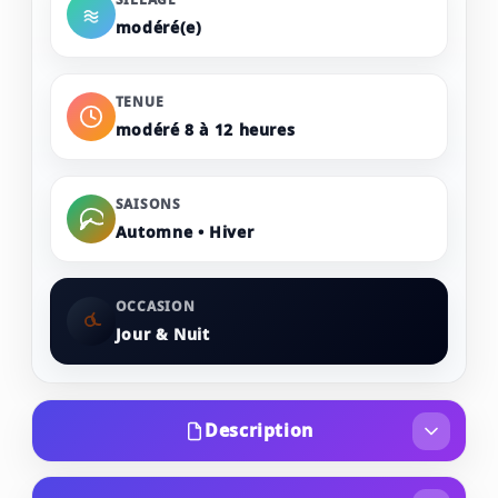
modéré(e)
TENUE
modéré 8 à 12 heures
SAISONS
Automne • Hiver
OCCASION
Jour & Nuit
Description
Pascal Morabito - Black Agent - Eau de Toilette