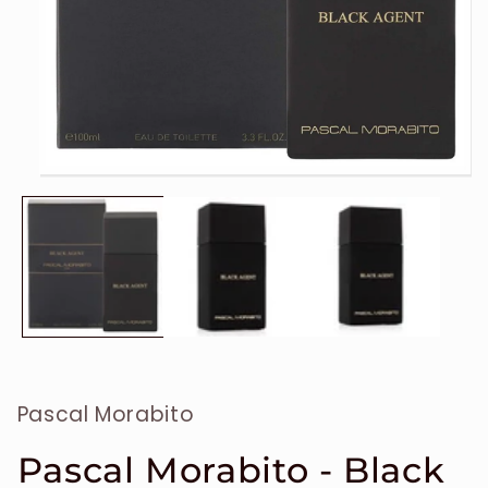
Ouvrir
le
média
1
dans
une
fenêtre
modale
Pascal Morabito
Pascal Morabito - Black