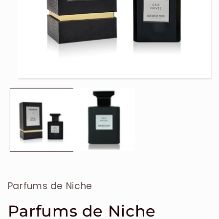
Ouvrir
le
média
1
dans
une
fenêtre
modale
Parfums de Niche
Parfums de Niche