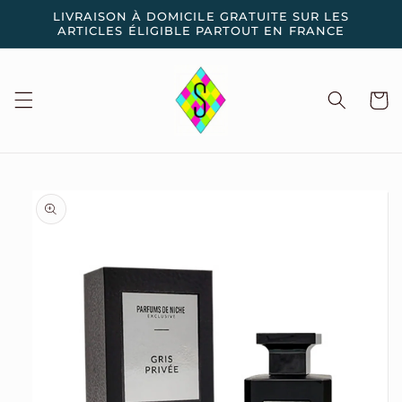
et
LIVRAISON À DOMICILE GRATUITE SUR LES
passer
ARTICLES ÉLIGIBLE PARTOUT EN FRANCE
au
contenu
Panier
Passer aux
informations
produits