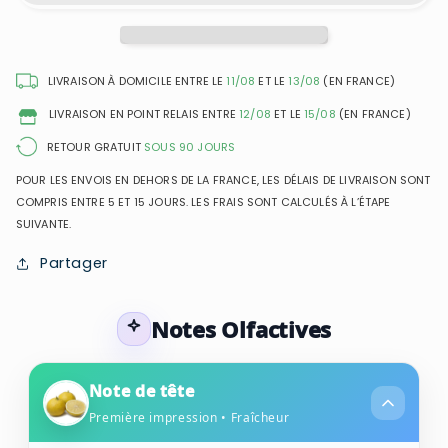
Exclusive
Exclusive
-
-
Gris
Gris
Privée
Privée
LIVRAISON À DOMICILE ENTRE LE
11/08
ET LE
13/08
(EN FRANCE)
-
-
LIVRAISON EN POINT RELAIS ENTRE
12/08
ET LE
15/08
(EN FRANCE)
Eau
Eau
de
de
RETOUR GRATUIT
SOUS 90 JOURS
Parfum
Parfum
POUR LES ENVOIS EN DEHORS DE LA FRANCE, LES DÉLAIS DE LIVRAISON SONT
Mixte
Mixte
COMPRIS ENTRE 5 ET 15 JOURS. LES FRAIS SONT CALCULÉS À L’ÉTAPE
SUIVANTE.
Partager
Notes Olfactives
Note de tête
Première impression • Fraîcheur