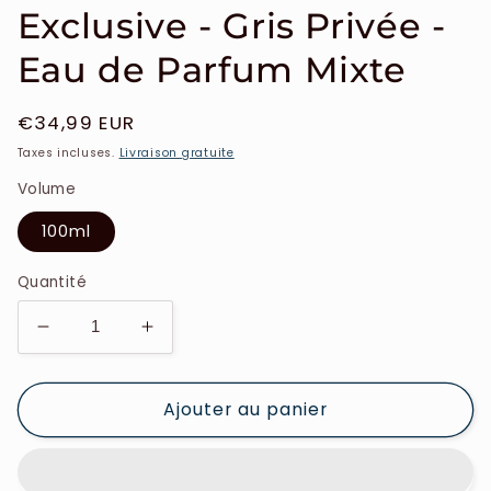
Exclusive - Gris Privée -
Eau de Parfum Mixte
Prix
€34,99 EUR
habituel
Taxes incluses.
Livraison gratuite
Volume
100ml
Quantité
Réduire
Augmenter
la
la
quantité
quantité
Ajouter au panier
de
de
Parfums
Parfums
de
de
Niche
Niche