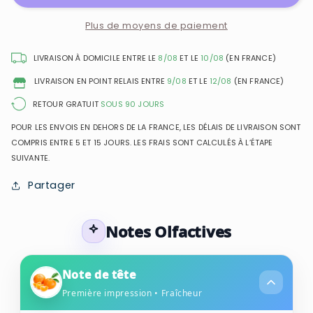
Olympea
Olympea
Solar
Solar
Plus de moyens de paiement
-
-
Eau
Eau
LIVRAISON À DOMICILE ENTRE LE
8/08
ET LE
10/08
(EN FRANCE)
de
de
LIVRAISON EN POINT RELAIS ENTRE
9/08
ET LE
12/08
(EN FRANCE)
Parfum
Parfum
pour
pour
RETOUR GRATUIT
SOUS 90 JOURS
femme
femme
POUR LES ENVOIS EN DEHORS DE LA FRANCE, LES DÉLAIS DE LIVRAISON SONT
COMPRIS ENTRE 5 ET 15 JOURS. LES FRAIS SONT CALCULÉS À L’ÉTAPE
SUIVANTE.
Partager
Notes Olfactives
Note de tête
Première impression • Fraîcheur