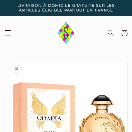
et
LIVRAISON À DOMICILE GRATUITE SUR LES
passer
ARTICLES ÉLIGIBLE PARTOUT EN FRANCE
au
contenu
Panier
Passer aux
informations
produits