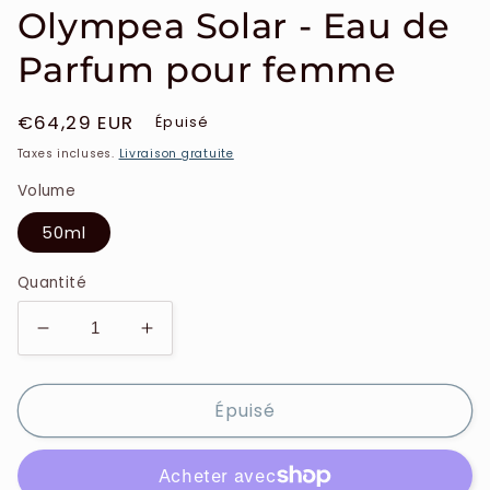
Olympea Solar - Eau de
Parfum pour femme
Prix
€64,29 EUR
Épuisé
habituel
Taxes incluses.
Livraison gratuite
Volume
50ml
Quantité
Réduire
Augmenter
la
la
quantité
quantité
Épuisé
de
de
Paco
Paco
Rabanne
Rabanne
-
-