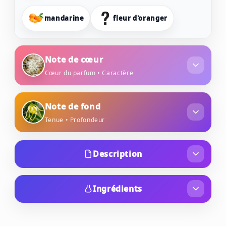
mandarine
fleur d'oranger
Note de cœur
Cœur du parfum • Caractère
mousse de chêne
fleur de tiaré
Note de fond
Tenue • Profondeur
ylang-ylang
Description
L’eau de parfum Rabanne Olympéa Solar est une
eau de parfum florale intense qui vient
Ingrédients
compléter la gamme Olympéa. Celle-ci semble
ALCOHOL DENAT., PARFUM (FRAGRANCE),
illuminée par les rayons du soleil, vous
AQUA (WATER), LIMONENE, BENZYL