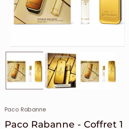
Ouvrir
le
média
1
dans
une
fenêtre
modale
Paco Rabanne
Paco Rabanne - Coffret 1