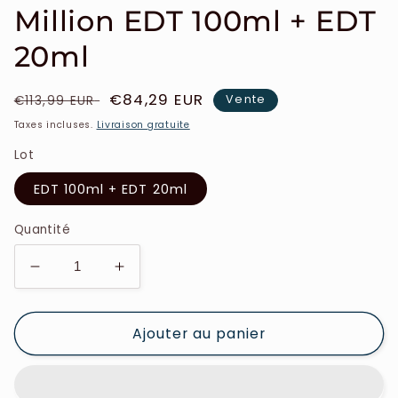
Million EDT 100ml + EDT
20ml
Prix
Prix
€84,29 EUR
Vente
€113,99 EUR
habituel
soldé
Taxes incluses.
Livraison gratuite
Lot
EDT 100ml + EDT 20ml
Quantité
Réduire
Augmenter
la
la
quantité
quantité
Ajouter au panier
de
de
Paco
Paco
Rabanne
Rabanne
-
-