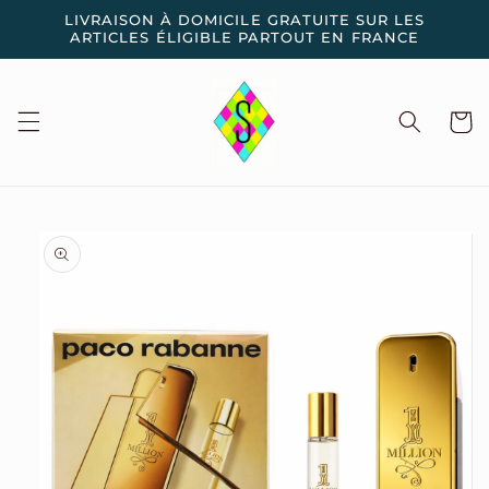
et
LIVRAISON À DOMICILE GRATUITE SUR LES
passer
ARTICLES ÉLIGIBLE PARTOUT EN FRANCE
au
contenu
Panier
Passer aux
informations
produits