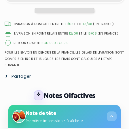
Coffret
Coffret
1
1
Million
Million
EDT
EDT
LIVRAISON À DOMICILE ENTRE LE
11/08
ET LE
13/08
(EN FRANCE)
100ml
100ml
LIVRAISON EN POINT RELAIS ENTRE
12/08
ET LE
15/08
(EN FRANCE)
+
+
EDT
EDT
RETOUR GRATUIT
SOUS 90 JOURS
20ml
20ml
POUR LES ENVOIS EN DEHORS DE LA FRANCE, LES DÉLAIS DE LIVRAISON SONT
COMPRIS ENTRE 5 ET 15 JOURS. LES FRAIS SONT CALCULÉS À L’ÉTAPE
SUIVANTE.
Partager
Notes Olfactives
Note de tête
Première impression • Fraîcheur