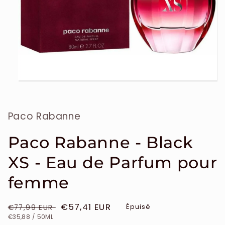
Ouvrir
le
média
1
Paco Rabanne
dans
une
fenêtre
modale
Paco Rabanne - Black
XS - Eau de Parfum pour
femme
Prix
Prix
€57,41 EUR
Épuisé
€77,99 EUR
PRIX
PAR
habituel
soldé
€35,88
/
50ML
UNITAIRE