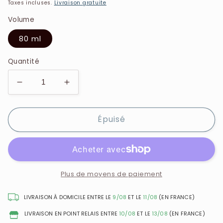
Taxes incluses.
Livraison gratuite
Volume
80 ml
Quantité
Réduire
Augmenter
la
la
quantité
quantité
Épuisé
de
de
Paco
Paco
Rabanne
Rabanne
-
-
Black
Black
XS
XS
Plus de moyens de paiement
-
-
Eau
Eau
LIVRAISON À DOMICILE ENTRE LE
9/08
ET LE
11/08
(EN FRANCE)
de
de
LIVRAISON EN POINT RELAIS ENTRE
10/08
ET LE
13/08
(EN FRANCE)
Parfum
Parfum