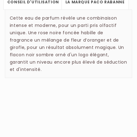
flacon dégradé de noir et de pourpre profond
CONSEIL D'UTILISATION
LA MARQUE PACO RABANNE
BENZOATE, CINNAMYL ALCOHOL, CITRAL,
incarne parfaitement cet esprit "glam-rock".
BENZYL ALCOHOL.
Cette eau de parfum révèle une combinaison
intense et moderne, pour un parti pris olfactif
unique. Une rose noire foncée habille de
fragrance un mélange de fleur d’oranger et de
girofle, pour un résultat absolument magique. Un
flacon noir sombre orné d'un logo élégant,
garantit un niveau encore plus élevé de séduction
et d'intensité.