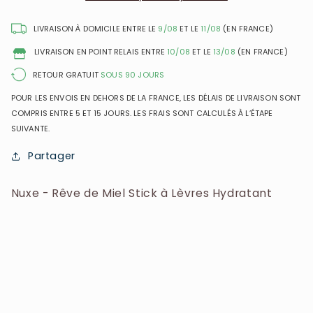
Stick
Stick
à
à
LIVRAISON À DOMICILE ENTRE LE
9/08
ET LE
11/08
(EN FRANCE)
Lèvres
Lèvres
LIVRAISON EN POINT RELAIS ENTRE
10/08
ET LE
13/08
(EN FRANCE)
Hydratant
Hydratant
RETOUR GRATUIT
SOUS 90 JOURS
POUR LES ENVOIS EN DEHORS DE LA FRANCE, LES DÉLAIS DE LIVRAISON SONT
COMPRIS ENTRE 5 ET 15 JOURS. LES FRAIS SONT CALCULÉS À L’ÉTAPE
SUIVANTE.
Partager
Nuxe - Rêve de Miel Stick à Lèvres Hydratant