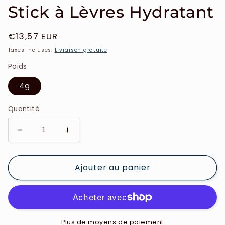
Stick à Lèvres Hydratant
Prix
€13,57 EUR
habituel
Taxes incluses.
Livraison gratuite
Poids
4g
Quantité
Réduire
Augmenter
la
la
quantité
quantité
Ajouter au panier
de
de
Nuxe
Nuxe
-
-
Rêve
Rêve
de
de
Miel
Miel
Plus de moyens de paiement