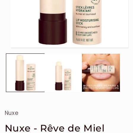
Ouvrir
le
média
1
dans
une
fenêtre
modale
Nuxe
Nuxe - Rêve de Miel