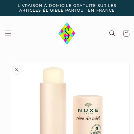
et
LIVRAISON À DOMICILE GRATUITE SUR LES
passer
ARTICLES ÉLIGIBLE PARTOUT EN FRANCE
au
contenu
Panier
Passer aux
informations
produits