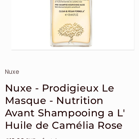
Ouvrir
le
média
1
Nuxe
dans
une
fenêtre
modale
Nuxe - Prodigieux Le
Masque - Nutrition
Avant Shampooing a L'
Huile de Camélia Rose