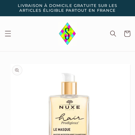
et
LIVRAISON À DOMICILE GRATUITE SUR LES
passer
ARTICLES ÉLIGIBLE PARTOUT EN FRANCE
au
contenu
Panier
Passer aux
informations
produits