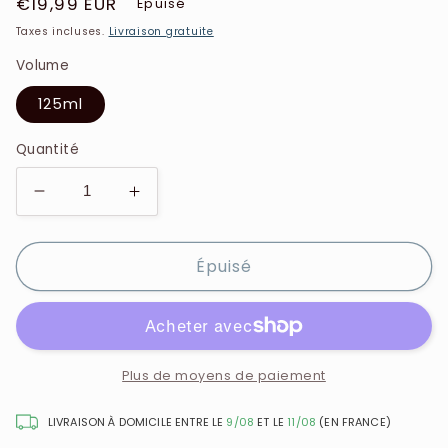
Prix
€19,99 EUR
Épuisé
habituel
Taxes incluses.
Livraison gratuite
Volume
125ml
Quantité
Réduire
Augmenter
la
la
quantité
quantité
Épuisé
de
de
Nuxe
Nuxe
-
-
Prodigieux
Prodigieux
Le
Le
Masque
Masque
Plus de moyens de paiement
-
-
Nutrition
Nutrition
LIVRAISON À DOMICILE ENTRE LE
9/08
ET LE
11/08
(EN FRANCE)
Avant
Avant