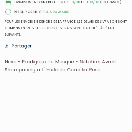
LIVRAISON EN POINT RELAIS ENTRE
10/08
ET LE
13/08
(EN FRANCE)
Shampooing
Shampooing
a
a
RETOUR GRATUIT
SOUS 90 JOURS
L&#39;
L&#39;
POUR LES ENVOIS EN DEHORS DE LA FRANCE, LES DÉLAIS DE LIVRAISON SONT
Huile
Huile
COMPRIS ENTRE 5 ET 15 JOURS. LES FRAIS SONT CALCULÉS À L’ÉTAPE
de
de
SUIVANTE.
Camélia
Camélia
Rose
Rose
Partager
Nuxe - Prodigieux Le Masque - Nutrition Avant
Shampooing a L' Huile de Camélia Rose