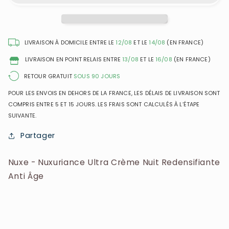
Ultra
Ultra
Crème
Crème
Nuit
Nuit
Redensifiante
Redensifiante
LIVRAISON À DOMICILE ENTRE LE
12/08
ET LE
14/08
(EN FRANCE)
Anti
Anti
LIVRAISON EN POINT RELAIS ENTRE
13/08
ET LE
16/08
(EN FRANCE)
Âge
Âge
RETOUR GRATUIT
SOUS 90 JOURS
POUR LES ENVOIS EN DEHORS DE LA FRANCE, LES DÉLAIS DE LIVRAISON SONT
COMPRIS ENTRE 5 ET 15 JOURS. LES FRAIS SONT CALCULÉS À L’ÉTAPE
SUIVANTE.
Partager
Nuxe - Nuxuriance Ultra Crème Nuit Redensifiante
Anti Âge