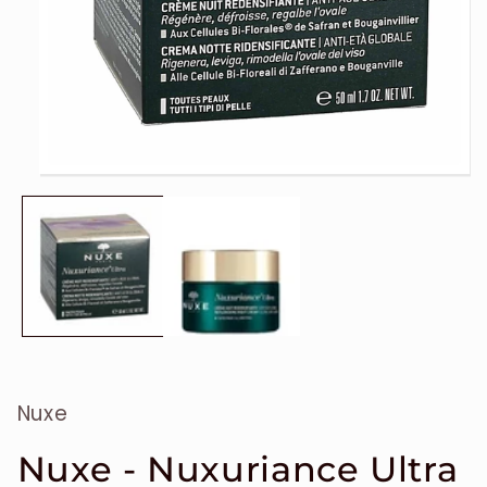
Ouvrir
le
média
1
dans
une
fenêtre
modale
Nuxe
Nuxe - Nuxuriance Ultra