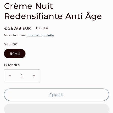
Crème Nuit
Redensifiante Anti Âge
Prix
€39,99 EUR
Épuisé
habituel
Taxes incluses.
Livraison gratuite
Volume
50ml
Quantité
Réduire
Augmenter
la
la
quantité
quantité
Épuisé
de
de
Nuxe
Nuxe
-
-
Nuxuriance
Nuxuriance