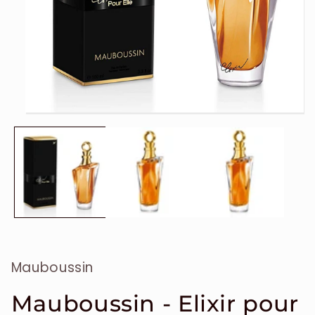
Ouvrir
le
média
1
dans
une
fenêtre
modale
Mauboussin
Mauboussin - Elixir pour