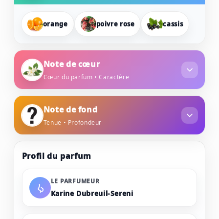
orange
poivre rose
cassis
Note de cœur
Cœur du parfum • Caractère
jasmin
rose
iris
Note de fond
Tenue • Profondeur
bois d'agar
vanille
praliné
Profil du parfum
LE PARFUMEUR
Karine Dubreuil-Sereni