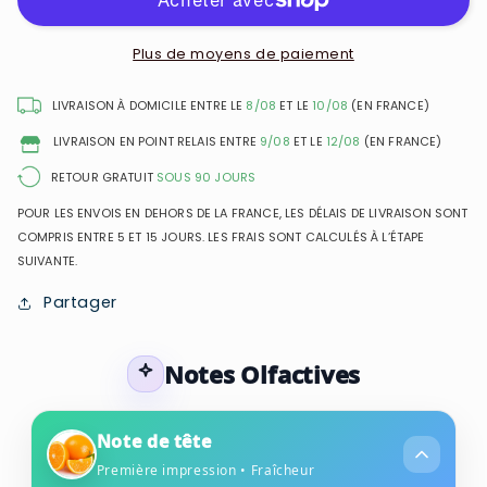
Elixir
Elixir
pour
pour
Elle
Elle
Plus de moyens de paiement
-
-
Eau
Eau
LIVRAISON À DOMICILE ENTRE LE
8/08
ET LE
10/08
(EN FRANCE)
de
de
LIVRAISON EN POINT RELAIS ENTRE
9/08
ET LE
12/08
(EN FRANCE)
Parfum
Parfum
pour
pour
RETOUR GRATUIT
SOUS 90 JOURS
femme
femme
POUR LES ENVOIS EN DEHORS DE LA FRANCE, LES DÉLAIS DE LIVRAISON SONT
COMPRIS ENTRE 5 ET 15 JOURS. LES FRAIS SONT CALCULÉS À L’ÉTAPE
SUIVANTE.
Partager
Notes Olfactives
Note de tête
Première impression • Fraîcheur