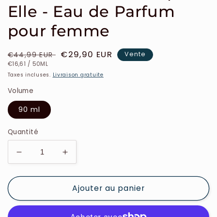
Elle - Eau de Parfum
pour femme
Prix
Prix
€29,90 EUR
Vente
€44,99 EUR
PRIX
PAR
habituel
soldé
€16,61
/
50ML
UNITAIRE
Taxes incluses.
Livraison gratuite
Volume
90 ml
Quantité
Réduire
Augmenter
la
la
quantité
quantité
Ajouter au panier
de
de
Mauboussin
Mauboussin
-
-