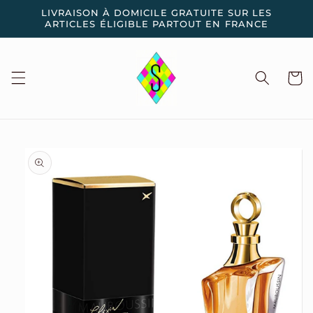
et
LIVRAISON À DOMICILE GRATUITE SUR LES
passer
ARTICLES ÉLIGIBLE PARTOUT EN FRANCE
au
contenu
Panier
Passer aux
informations
produits