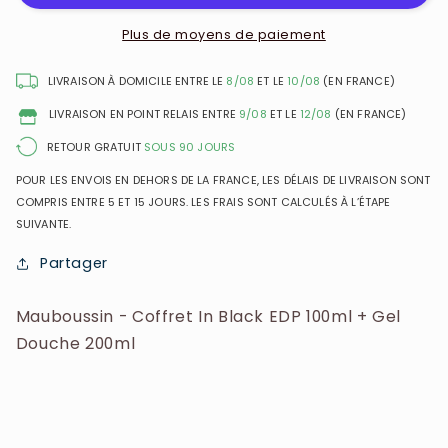
In
In
Black
Black
Plus de moyens de paiement
EDP
EDP
100ml
100ml
LIVRAISON À DOMICILE ENTRE LE
8/08
ET LE
10/08
(EN FRANCE)
+
+
LIVRAISON EN POINT RELAIS ENTRE
9/08
ET LE
12/08
(EN FRANCE)
Gel
Gel
Douche
Douche
RETOUR GRATUIT
SOUS 90 JOURS
200ml
200ml
POUR LES ENVOIS EN DEHORS DE LA FRANCE, LES DÉLAIS DE LIVRAISON SONT
COMPRIS ENTRE 5 ET 15 JOURS. LES FRAIS SONT CALCULÉS À L’ÉTAPE
SUIVANTE.
Partager
Mauboussin - Coffret In Black EDP 100ml + Gel
Douche 200ml