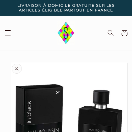
et
LIVRAISON À DOMICILE GRATUITE SUR LES
passer
ARTICLES ÉLIGIBLE PARTOUT EN FRANCE
au
contenu
Panier
Passer aux
informations
produits