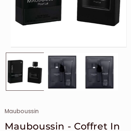
Ouvrir
le
média
1
dans
une
fenêtre
modale
Mauboussin
Mauboussin - Coffret In