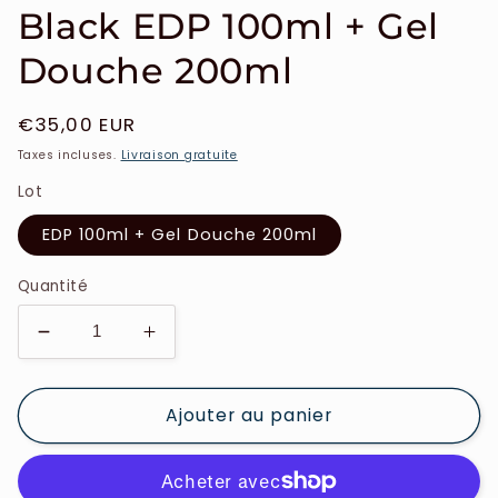
Black EDP 100ml + Gel
Douche 200ml
Prix
€35,00 EUR
habituel
Taxes incluses.
Livraison gratuite
Lot
EDP 100ml + Gel Douche 200ml
Quantité
Réduire
Augmenter
la
la
quantité
quantité
Ajouter au panier
de
de
Mauboussin
Mauboussin
-
-
Coffret
Coffret