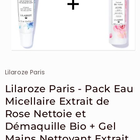
Ouvrir
le
média
1
Lilaroze Paris
dans
une
fenêtre
modale
Lilaroze Paris - Pack Eau
Micellaire Extrait de
Rose Nettoie et
Démaquille Bio + Gel
Mains Nettoyant Extrait