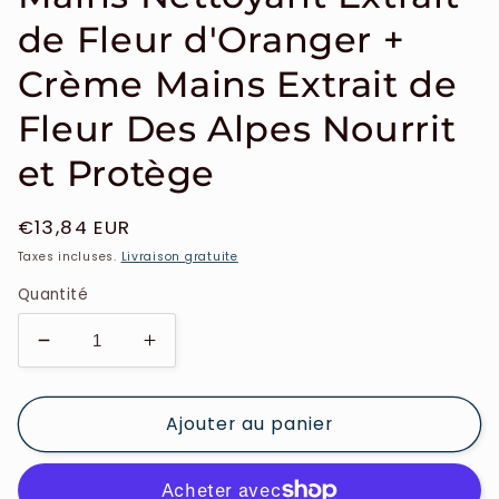
de Fleur d'Oranger +
Crème Mains Extrait de
Fleur Des Alpes Nourrit
et Protège
Prix
€13,84 EUR
habituel
Taxes incluses.
Livraison gratuite
Quantité
Réduire
Augmenter
la
la
quantité
quantité
Ajouter au panier
de
de
Lilaroze
Lilaroze
Paris
Paris
-
-