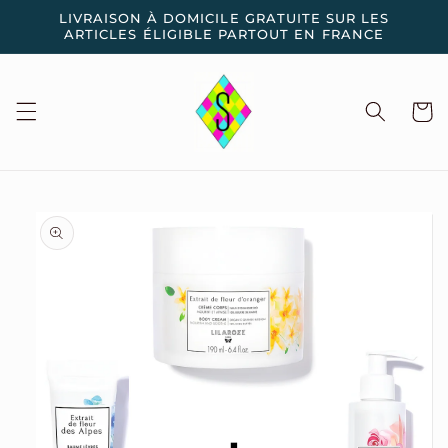
et
LIVRAISON À DOMICILE GRATUITE SUR LES
passer
ARTICLES ÉLIGIBLE PARTOUT EN FRANCE
au
contenu
Panier
Passer aux
informations
produits