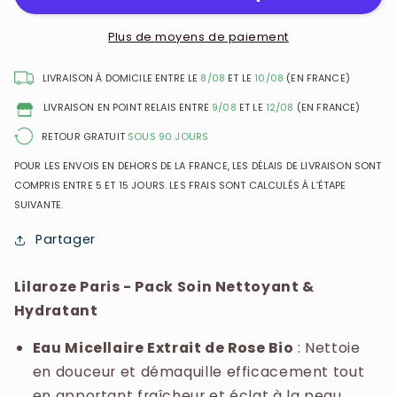
Pack
Pack
Eau
Eau
Plus de moyens de paiement
Micellaire
Micellaire
Extrait
Extrait
LIVRAISON À DOMICILE ENTRE LE
8/08
ET LE
10/08
(EN FRANCE)
de
de
LIVRAISON EN POINT RELAIS ENTRE
9/08
ET LE
12/08
(EN FRANCE)
Rose
Rose
Nettoie
Nettoie
RETOUR GRATUIT
SOUS 90 JOURS
et
et
POUR LES ENVOIS EN DEHORS DE LA FRANCE, LES DÉLAIS DE LIVRAISON SONT
Démaquille
Démaquille
COMPRIS ENTRE 5 ET 15 JOURS. LES FRAIS SONT CALCULÉS À L’ÉTAPE
Bio
Bio
SUIVANTE.
+
+
Gel
Gel
Partager
Mains
Mains
Nettoyant
Nettoyant
Lilaroze Paris - Pack Soin Nettoyant &
Extrait
Extrait
Hydratant
de
de
Fleur
Fleur
Eau Micellaire Extrait de Rose Bio
: Nettoie
d&#39;Oranger
d&#39;Oranger
+
+
en douceur et démaquille efficacement tout
Crème
Crème
en apportant fraîcheur et éclat à la peau.