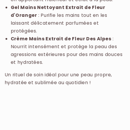
Mains
Mains
Gel Mains Nettoyant Extrait de Fleur
Extrait
Extrait
d'Oranger
: Purifie les mains tout en les
de
de
Fleur
Fleur
laissant délicatement parfumées et
Des
Des
protégées.
Alpes
Alpes
Crème Mains Extrait de Fleur Des Alpes
:
Nourrit
Nourrit
Nourrit intensément et protège la peau des
et
et
agressions extérieures pour des mains douces
Protège
Protège
et hydratées.
Un rituel de soin idéal pour une peau propre,
hydratée et sublimée au quotidien !