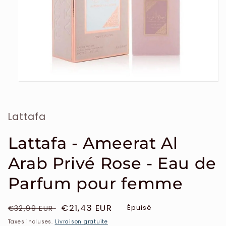
Ouvrir
le
média
1
Lattafa
dans
une
fenêtre
modale
Lattafa - Ameerat Al
Arab Privé Rose - Eau de
Parfum pour femme
Prix
Prix
€21,43 EUR
Épuisé
€32,99 EUR
habituel
soldé
Taxes incluses.
Livraison gratuite