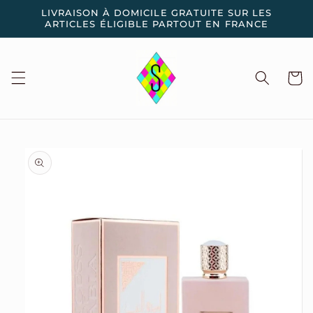
et
LIVRAISON À DOMICILE GRATUITE SUR LES
passer
ARTICLES ÉLIGIBLE PARTOUT EN FRANCE
au
contenu
Panier
Passer aux
informations
produits