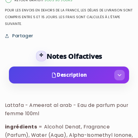
RETOUR GRATUIT
SOUS 90 JOURS
Parfum
Parfum
POUR LES ENVOIS EN DEHORS DE LA FRANCE, LES DÉLAIS DE LIVRAISON SONT
pour
pour
COMPRIS ENTRE 5 ET 15 JOURS. LES FRAIS SONT CALCULÉS À L’ÉTAPE
femme
femme
SUIVANTE.
Partager
Notes Olfactives
Description
Lattafa - Ameerat al arab - Eau de parfum pour
femme 100ml
Lattafa - Ameerat al arab - Eau de parfum pour
femme 100ml
ingrédients
= Alcohol Denat, Fragrance
(Parfum), Water (Aqua), Alpha-Isomethyl
ingrédients
= Alcohol Denat, Fragrance
Ionone, Anise Alcohol, Benzyl Alcohol, Benzyl
(Parfum), Water (Aqua), Alpha-Isomethyl Ionone,