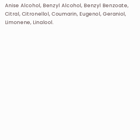
Benzoate, Citral, Citronellol, Coumarin, Eugenol,
Anise Alcohol, Benzyl Alcohol, Benzyl Benzoate,
Geraniol, Limonene, Linalool.
Citral, Citronellol, Coumarin, Eugenol, Geraniol,
Limonene, Linalool.