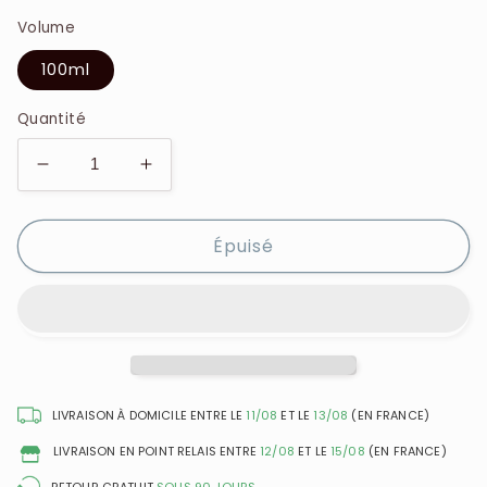
Volume
100ml
Quantité
Réduire
Augmenter
la
la
quantité
quantité
Épuisé
de
de
Lattafa
Lattafa
-
-
Ameerat
Ameerat
Al
Al
Arab
Arab
Privé
Privé
Rose
Rose
LIVRAISON À DOMICILE ENTRE LE
11/08
ET LE
13/08
(EN FRANCE)
-
-
LIVRAISON EN POINT RELAIS ENTRE
12/08
ET LE
15/08
(EN FRANCE)
Eau
Eau
de
de