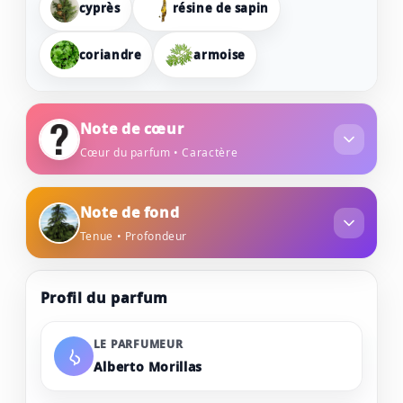
cyprès
résine de sapin
coriandre
armoise
Note de cœur
Cœur du parfum • Caractère
genévrier
myrte
Note de fond
Tenue • Profondeur
cèdre
musc blanc
Profil du parfum
LE PARFUMEUR
Alberto Morillas