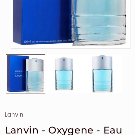
Ouvrir
le
média
1
dans
une
fenêtre
modale
Lanvin
Lanvin - Oxygene - Eau