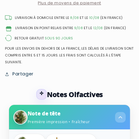
Eau
Eau
Plus de moyens de paiement
de
de
Toilette
Toilette
LIVRAISON À DOMICILE ENTRE LE
8/08
ET LE
10/08
(EN FRANCE)
pour
pour
LIVRAISON EN POINT RELAIS ENTRE
9/08
ET LE
12/08
(EN FRANCE)
homme
homme
RETOUR GRATUIT
SOUS 90 JOURS
POUR LES ENVOIS EN DEHORS DE LA FRANCE, LES DÉLAIS DE LIVRAISON SONT
COMPRIS ENTRE 5 ET 15 JOURS. LES FRAIS SONT CALCULÉS À L’ÉTAPE
SUIVANTE.
Partager
Notes Olfactives
Note de tête
Première impression • Fraîcheur