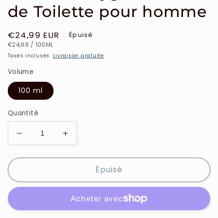
de Toilette pour homme
Prix
€24,99 EUR
Épuisé
PRIX
PAR
habituel
€24,99
/
100ML
UNITAIRE
Taxes incluses.
Livraison gratuite
Volume
100 ml
Quantité
Réduire
Augmenter
la
la
quantité
quantité
Épuisé
de
de
Lanvin
Lanvin
-
-
Oxygene
Oxygene
-
-