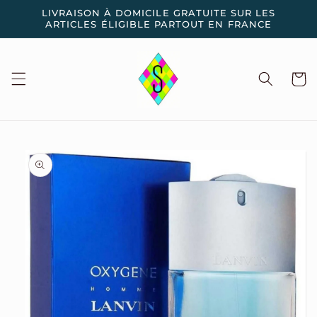
et
LIVRAISON À DOMICILE GRATUITE SUR LES
passer
ARTICLES ÉLIGIBLE PARTOUT EN FRANCE
au
contenu
Panier
Passer aux
informations
produits