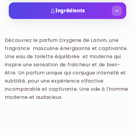
Lorsque le froid vient vous enlacer, prenez une
bouffée d'air et de chaleur avec l'eau de toilette
Ingrédients
Oxygène pour homme. Les hommes qui portent
ALCOHOL DENAT. (SD ALCOHOL 39-C), AQUA
cette fragrance sont à la fois modernes et plein
(WATER), PARFUM (FRAGRANCE),
d'énergie, ils vivent pleinement et sont désireux
BENZOPHENONE-1, BHT, ALCOHOL, LINALOOL,
Découvrez le parfum Oxygene de Lanvin, une
de partir à l'aventure. Oxygène déborde de
LIMONENE, EUGENOL, GERANIOL CITRAL,
fragrance masculine énergisante et captivante.
masculinité pour un effet complètement
HYDROXYCITRONELLAL, CITRONELLOL,
Une eau de toilette équilibrée et moderne qui
addictif.
ISOEUGENOL, ALPHA-ISOMETHYL IONONE,
inspire une sensation de fraîcheur et de bien-
CINNAMAL, CI 17200 (RED 33), CI 42090 (BLUE
être. Un parfum unique qui conjugue intensité et
1)
subtilité, pour une expérience olfactive
incomparable et captivante. Une ode à l'homme
moderne et audacieux.