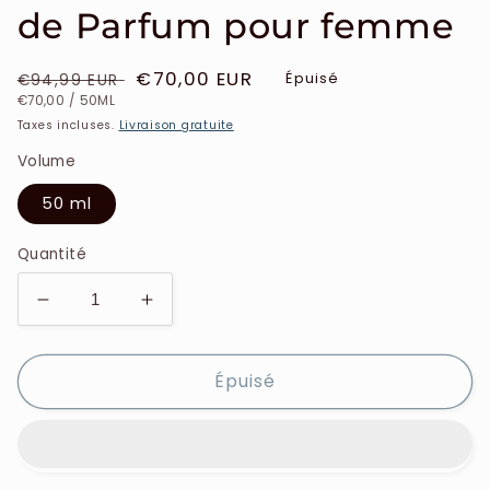
de Parfum pour femme
Prix
Prix
€70,00 EUR
Épuisé
€94,99 EUR
PRIX
PAR
habituel
soldé
€70,00
/
50ML
UNITAIRE
Taxes incluses.
Livraison gratuite
Volume
50 ml
Quantité
Réduire
Augmenter
la
la
quantité
quantité
Épuisé
de
de
Lancôme
Lancôme
-
-
Trésor
Trésor
-
-