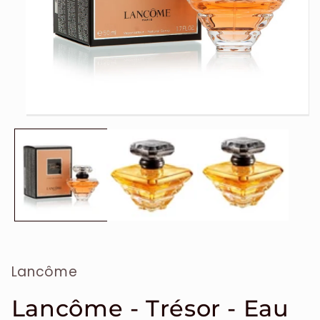
Ouvrir
le
média
1
dans
une
fenêtre
modale
Lancôme
Lancôme - Trésor - Eau