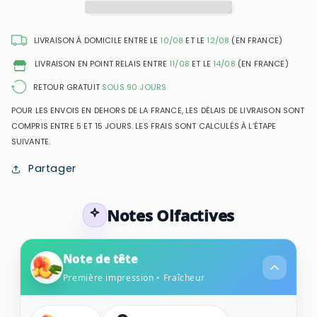
Eau
Eau
de
de
Parfum
Parfum
LIVRAISON À DOMICILE ENTRE LE
10/08
ET LE
12/08
(EN FRANCE)
pour
pour
LIVRAISON EN POINT RELAIS ENTRE
11/08
ET LE
14/08
(EN FRANCE)
femme
femme
RETOUR GRATUIT
SOUS 90 JOURS
POUR LES ENVOIS EN DEHORS DE LA FRANCE, LES DÉLAIS DE LIVRAISON SONT
COMPRIS ENTRE 5 ET 15 JOURS. LES FRAIS SONT CALCULÉS À L’ÉTAPE
SUIVANTE.
Partager
Notes Olfactives
Note de tête
Première impression • Fraîcheur