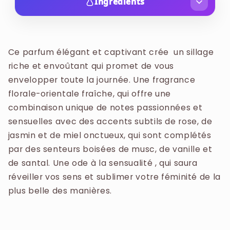
pour femme Lancôme Trésor fait partie des
Ingrédients
parfums les plus populaires au monde. Avec
ALCOHOL, PARFUM / FRAGRANCE, AQUA /
cette essence olfactive unique, chaque instant
WATER, ALPHA-ISOMETHYL IONONE,
est exceptionnel. Enveloppez-vous dans le luxe
HYDROXYCITRONELLAL, ETHYLHEXYL
Ce parfum élégant et captivant crée un sillage
et l’élégance avec ce bijou parfumé !
METHOXYCINNAMATE, DIETHYLAMINO
riche et envoûtant qui promet de vous
HYDROXYBENZOYL HEXYL BENZOATE, BENZYL
envelopper toute la journée. Une fragrance
SALICYLATE, BENZYL ALCOHOL, CINNAMYL
florale-orientale fraîche, qui offre une
ALCOHOL, BENZYL BENZOATE, CITRONELLOL,
combinaison unique de notes passionnées et
BHT, GERANIOL, LINALOOL, EUGENOL,
sensuelles avec des accents subtils de rose, de
LIMONENE, COUMARIN, ISOEUGENOL, CITRAL,
jasmin et de miel onctueux, qui sont complétés
CINNAMAL, ANISE ALCOHOL, CI 14700 / RED 4,
par des senteurs boisées de musc, de vanille et
CI 19140 / YELLOW 5, CI 61570 / GREEN 5
de santal. Une ode à la sensualité , qui saura
(F.I.L. D237920/1).
réveiller vos sens et sublimer votre féminité de la
plus belle des manières.