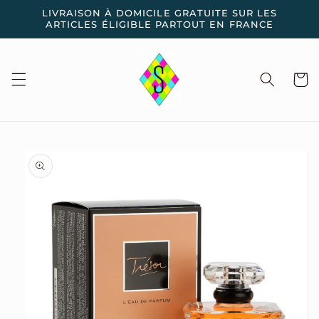
et
LIVRAISON À DOMICILE GRATUITE SUR LES
passer
ARTICLES ÉLIGIBLE PARTOUT EN FRANCE
au
contenu
Panier
Passer aux
informations
produits