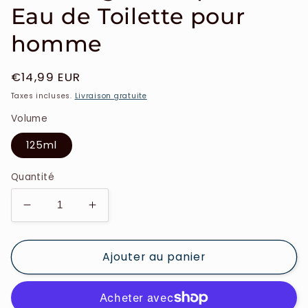
Eau de Toilette pour
homme
Prix
€14,99 EUR
habituel
Taxes incluses.
Livraison gratuite
Volume
125ml
Quantité
Réduire
Augmenter
la
la
quantité
quantité
Ajouter au panier
de
de
Lamborghini
Lamborghini
-
-
Sportivo
Sportivo