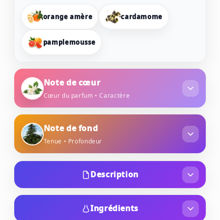
orange amère
cardamome
pamplemousse
Note de cœur
Cœur du parfum • Caractère
jasmin
lavande
Note de fond
Tenue • Profondeur
sauge sclarée
cèdre
bois de santal
musc
Description
Lancée en 2012, l'eau de toilette Sportivo de
Tonino Lamborghini est une fragrance
Ingrédients