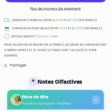
-
-
Eau
Eau
Plus de moyens de paiement
de
de
Toilette
Toilette
LIVRAISON À DOMICILE ENTRE LE
9/08
ET LE
11/08
(EN FRANCE)
pour
pour
LIVRAISON EN POINT RELAIS ENTRE
10/08
ET LE
13/08
(EN FRANCE)
homme
homme
RETOUR GRATUIT
SOUS 90 JOURS
POUR LES ENVOIS EN DEHORS DE LA FRANCE, LES DÉLAIS DE LIVRAISON SONT
COMPRIS ENTRE 5 ET 15 JOURS. LES FRAIS SONT CALCULÉS À L’ÉTAPE
SUIVANTE.
Partager
Notes Olfactives
Note de tête
Première impression • Fraîcheur