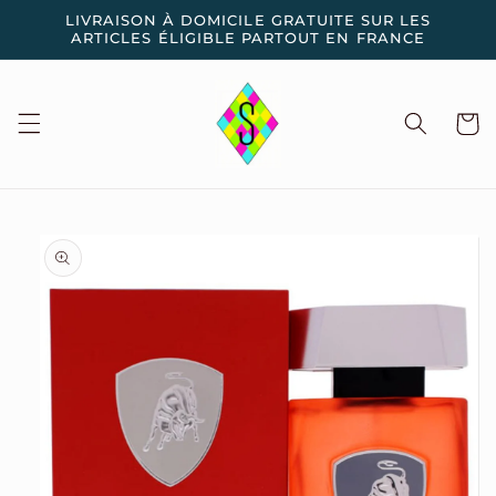
et
LIVRAISON À DOMICILE GRATUITE SUR LES
passer
ARTICLES ÉLIGIBLE PARTOUT EN FRANCE
au
contenu
Panier
Passer aux
informations
produits