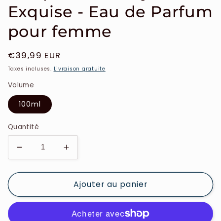
Exquise - Eau de Parfum
pour femme
Prix
€39,99 EUR
habituel
Taxes incluses.
Livraison gratuite
Volume
100ml
Quantité
Réduire
Augmenter
la
la
quantité
quantité
Ajouter au panier
de
de
Lalique
Lalique
-
-
Amethyste
Amethyste