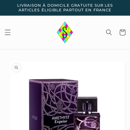
et
LIVRAISON À DOMICILE GRATUITE SUR LES
passer
ARTICLES ÉLIGIBLE PARTOUT EN FRANCE
au
contenu
Panier
Passer aux
informations
produits