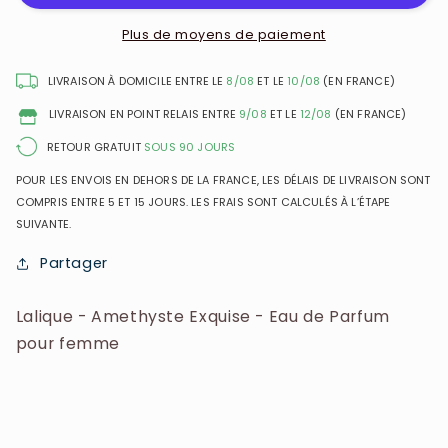
Exquise
Exquise
-
-
Plus de moyens de paiement
Eau
Eau
de
de
LIVRAISON À DOMICILE ENTRE LE
8/08
ET LE
10/08
(EN FRANCE)
Parfum
Parfum
LIVRAISON EN POINT RELAIS ENTRE
9/08
ET LE
12/08
(EN FRANCE)
pour
pour
femme
femme
RETOUR GRATUIT
SOUS 90 JOURS
POUR LES ENVOIS EN DEHORS DE LA FRANCE, LES DÉLAIS DE LIVRAISON SONT
COMPRIS ENTRE 5 ET 15 JOURS. LES FRAIS SONT CALCULÉS À L’ÉTAPE
SUIVANTE.
Partager
Lalique - Amethyste Exquise - Eau de Parfum
pour femme