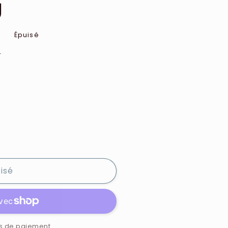
g
Épuisé
e
isé
s de paiement