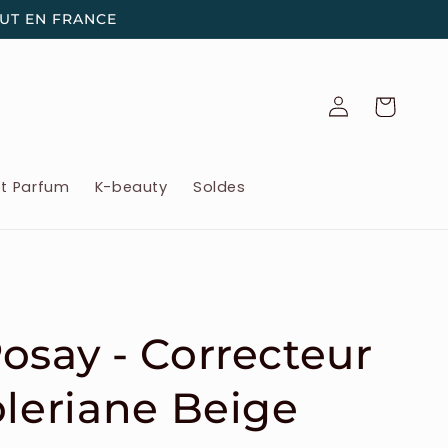
OUT EN FRANCE
Connexion
Panier
et Parfum
K-beauty
Soldes
osay - Correcteur
oleriane Beige