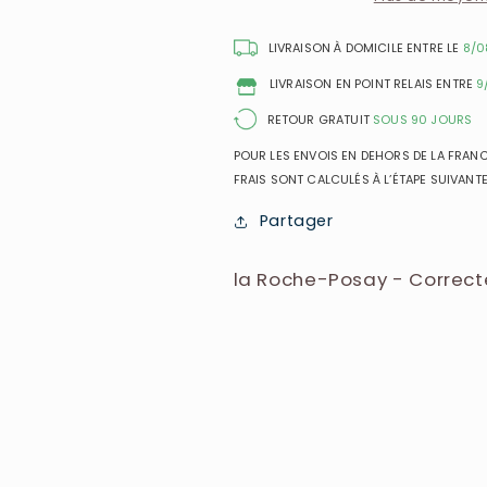
de
de
Teint
Teint
LIVRAISON À DOMICILE ENTRE LE
8/0
Toleriane
Toleriane
LIVRAISON EN POINT RELAIS ENTRE
9
Beige
Beige
Clair
Clair
RETOUR GRATUIT
SOUS 90 JOURS
11
11
POUR LES ENVOIS EN DEHORS DE LA FRANCE
-
-
FRAIS SONT CALCULÉS À L’ÉTAPE SUIVANTE
9g
9g
Partager
la Roche-Posay - Correcteu