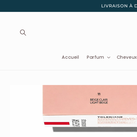
et
LIVRAISON À 
passer
au
contenu
Accueil
Parfum
Cheveu
Passer aux
informations
produits