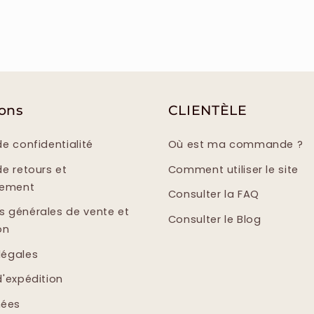
ions
CLIENTÈLE
de confidentialité
Où est ma commande ?
de retours et
Comment utiliser le site
sement
Consulter la FAQ
s générales de vente et
Consulter le Blog
on
légales
d'expédition
ées