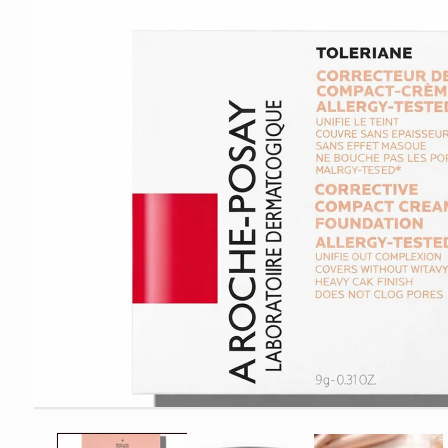
Ouvrir
le
média