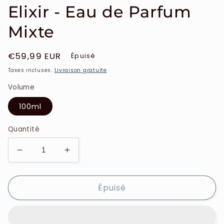
Elixir - Eau de Parfum
Mixte
Prix
€59,99 EUR
Épuisé
habituel
Taxes incluses.
Livraison gratuite
Volume
100ml
Quantité
Réduire
Augmenter
la
la
quantité
quantité
Épuisé
de
de
la
la
Manufacture
Manufacture
-
-