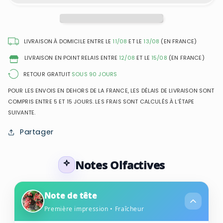
Suede
Suede
Elixir
Elixir
-
-
Eau
Eau
LIVRAISON À DOMICILE ENTRE LE
11/08
ET LE
13/08
(EN FRANCE)
de
de
LIVRAISON EN POINT RELAIS ENTRE
12/08
ET LE
15/08
(EN FRANCE)
Parfum
Parfum
Mixte
Mixte
RETOUR GRATUIT
SOUS 90 JOURS
POUR LES ENVOIS EN DEHORS DE LA FRANCE, LES DÉLAIS DE LIVRAISON SONT
COMPRIS ENTRE 5 ET 15 JOURS. LES FRAIS SONT CALCULÉS À L’ÉTAPE
SUIVANTE.
Partager
Notes Olfactives
Note de tête
Première impression • Fraîcheur