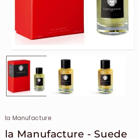
Ouvrir
le
média
1
dans
une
fenêtre
modale
la Manufacture
la Manufacture - Suede