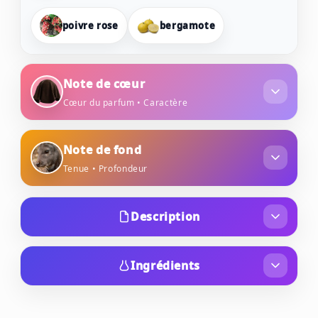
poivre rose
bergamote
Note de cœur
Cœur du parfum • Caractère
daim
fleur de safran
Note de fond
Tenue • Profondeur
bois de cèdre
musc
ambre
bois de santal
Description
Suede Elixir est une Eau de Parfum mixte de la
maison La Manufacture, créée en 2023 par le
Ingrédients
parfumeur Anne-Sophie Behaghel au sein de la
ALCOHOL DENAT., PARFUM (FRAGRANCE),
Collection Opus Matières. L'inspiration de cette
AQUA (WATER), LIMONENE, COUMARIN,