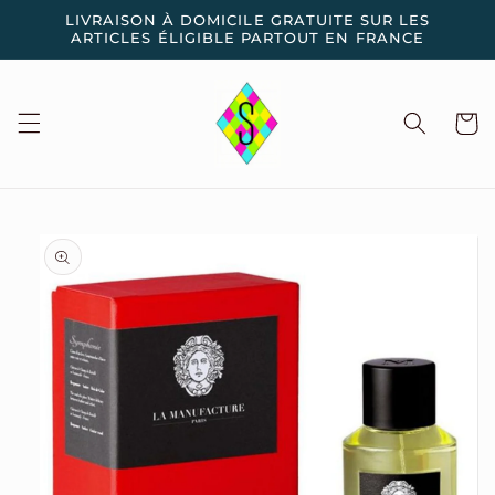
et
LIVRAISON À DOMICILE GRATUITE SUR LES
passer
ARTICLES ÉLIGIBLE PARTOUT EN FRANCE
au
contenu
Panier
Passer aux
informations
produits