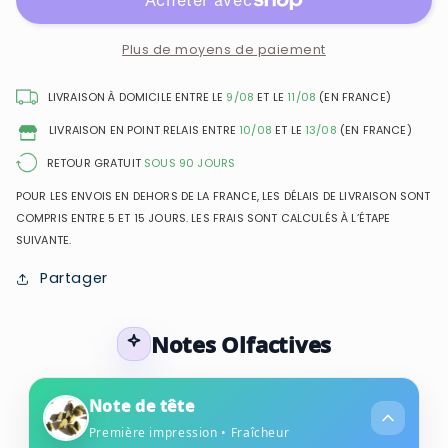
In
In
White
White
Intense-
Intense-
Plus de moyens de paiement
Eau
Eau
de
de
LIVRAISON À DOMICILE ENTRE LE
9/08
ET LE
11/08
(EN FRANCE)
Toilette
Toilette
LIVRAISON EN POINT RELAIS ENTRE
10/08
ET LE
13/08
(EN FRANCE)
pour
pour
homme
homme
RETOUR GRATUIT
SOUS 90 JOURS
POUR LES ENVOIS EN DEHORS DE LA FRANCE, LES DÉLAIS DE LIVRAISON SONT
COMPRIS ENTRE 5 ET 15 JOURS. LES FRAIS SONT CALCULÉS À L’ÉTAPE
SUIVANTE.
Partager
Notes Olfactives
Note de tête
Première impression • Fraîcheur