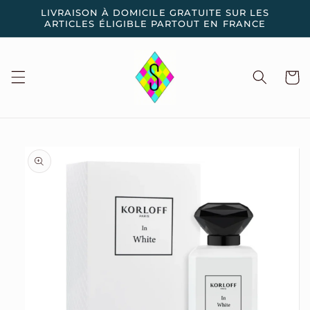
et
LIVRAISON À DOMICILE GRATUITE SUR LES
passer
ARTICLES ÉLIGIBLE PARTOUT EN FRANCE
au
contenu
Panier
Passer aux
informations
produits