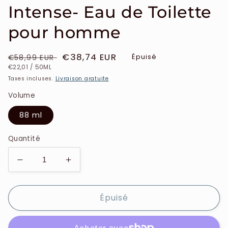
Intense- Eau de Toilette
pour homme
Prix
Prix
€38,74 EUR
Épuisé
€58,99 EUR
PRIX
PAR
habituel
soldé
€22,01
/
50ML
UNITAIRE
Taxes incluses.
Livraison gratuite
Volume
88 ml
Quantité
Réduire
Augmenter
la
la
quantité
quantité
Épuisé
de
de
Korloff
Korloff
-
-