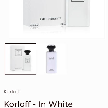
Ouvrir
le
média
1
dans
une
fenêtre
modale
Korloff
Korloff - In White