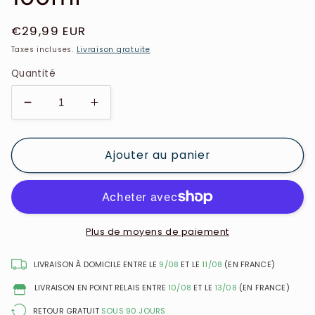
Prix
€29,99 EUR
habituel
Taxes incluses.
Livraison gratuite
Quantité
Réduire
Augmenter
la
la
quantité
quantité
Ajouter au panier
de
de
Kera
Kera
Queen&#39;s
Queen&#39;s
-
-
Trio
Trio
Huile
Huile
Plus de moyens de paiement
D’Amla
D’Amla
et
et
LIVRAISON À DOMICILE ENTRE LE
9/08
ET LE
11/08
(EN FRANCE)
Kératine
Kératine
LIVRAISON EN POINT RELAIS ENTRE
10/08
ET LE
13/08
(EN FRANCE)
-
-
Shampoing
Shampoing
RETOUR GRATUIT
SOUS 90 JOURS