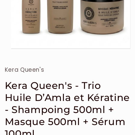
Ouvrir
le
média
1
Kera Queen's
dans
une
fenêtre
modale
Kera Queen's - Trio
Huile D’Amla et Kératine
- Shampoing 500ml +
Masque 500ml + Sérum
100ml