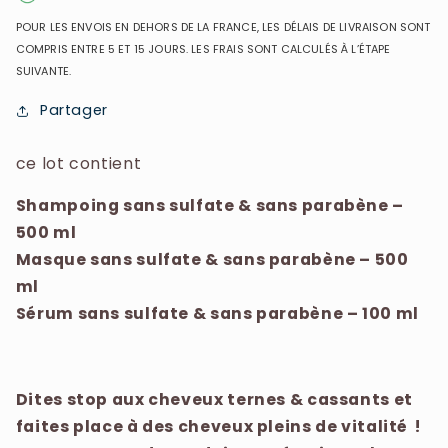
500ml
500ml
POUR LES ENVOIS EN DEHORS DE LA FRANCE, LES DÉLAIS DE LIVRAISON SONT
+
+
COMPRIS ENTRE 5 ET 15 JOURS. LES FRAIS SONT CALCULÉS À L’ÉTAPE
Masque
Masque
SUIVANTE.
500ml
500ml
+
+
Partager
Sérum
Sérum
100ml
100ml
ce lot contient
Shampoing sans sulfate & sans parabène –
500 ml
Masque sans sulfate & sans parabène – 500
ml
Sérum sans sulfate & sans parabène – 100 ml
Dites stop aux cheveux ternes & cassants et
faites place à des cheveux pleins de vitalité !