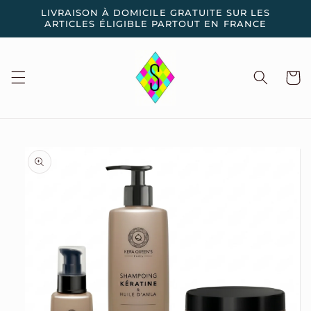
et
LIVRAISON À DOMICILE GRATUITE SUR LES
passer
ARTICLES ÉLIGIBLE PARTOUT EN FRANCE
au
contenu
Panier
Passer aux
informations
produits