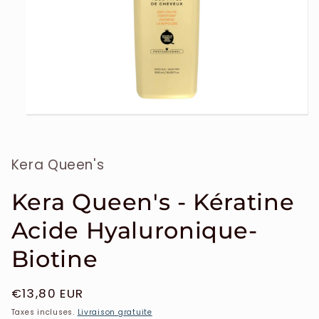
Ouvrir
le
média
1
Kera Queen's
dans
une
fenêtre
modale
Kera Queen's - Kératine
Acide Hyaluronique-
Biotine
Prix
€13,80 EUR
habituel
Taxes incluses.
Livraison gratuite