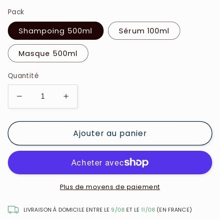
Pack
Shampoing 500ml
Sérum 100ml
Masque 500ml
Quantité
Réduire
Augmenter
la
la
quantité
quantité
Ajouter au panier
de
de
Kera
Kera
Queen&#39;s
Queen&#39;s
-
-
Kératine
Kératine
Acide
Acide
Plus de moyens de paiement
Hyaluronique-
Hyaluronique-
Biotine
Biotine
LIVRAISON À DOMICILE ENTRE LE
9/08
ET LE
11/08
(EN FRANCE)