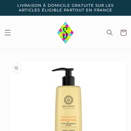
et
LIVRAISON À DOMICILE GRATUITE SUR LES
passer
ARTICLES ÉLIGIBLE PARTOUT EN FRANCE
au
contenu
Panier
Passer aux
informations
produits