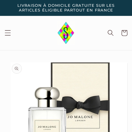
et
LIVRAISON À DOMICILE GRATUITE SUR LES
passer
ARTICLES ÉLIGIBLE PARTOUT EN FRANCE
au
contenu
Panier
Passer aux
informations
produits