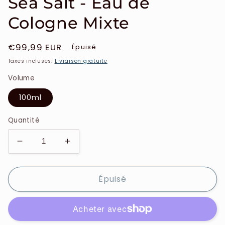
Sea Salt - Eau de
Cologne Mixte
Prix
€99,99 EUR
Épuisé
habituel
Taxes incluses.
Livraison gratuite
Volume
100ml
Quantité
Réduire
Augmenter
la
la
quantité
quantité
Épuisé
de
de
Jo
Jo
Malone
Malone
-
-
Wood
Wood