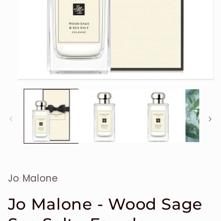
Ouvrir
le
média
1
dans
une
fenêtre
modale
Jo Malone
Jo Malone - Wood Sage