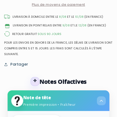
Sage
Sage
Plus de moyens de paiement
Sea
Sea
Salt
Salt
LIVRAISON À DOMICILE ENTRE LE
8/08
ET LE
10/08
(EN FRANCE)
-
-
LIVRAISON EN POINT RELAIS ENTRE
9/08
ET LE
12/08
(EN FRANCE)
Eau
Eau
de
de
RETOUR GRATUIT
SOUS 90 JOURS
Cologne
Cologne
POUR LES ENVOIS EN DEHORS DE LA FRANCE, LES DÉLAIS DE LIVRAISON SONT
Mixte
Mixte
COMPRIS ENTRE 5 ET 15 JOURS. LES FRAIS SONT CALCULÉS À L’ÉTAPE
SUIVANTE.
Partager
Notes Olfactives
Note de tête
Première impression • Fraîcheur