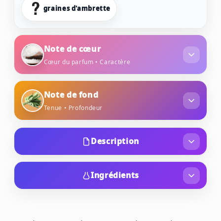
graines d'ambrette
Note de cœur
Cœur du parfum • Caractère
sel de mer
Note de fond
Tenue • Profondeur
sauge
Description
Lancé en 2014 et composé par la parfumeuse
Christine Nagel, Wood Sage & Sea Salt est une
Ingrédients
création emblématique de Jo Malone London
ALCOHOL DENAT., WATER\AQUA\EAU,
qui se distingue par l'absence totale de notes
FRAGRANCE (PARFUM), LIMONENE, ALPHA-
florales. Cette fragrance a été conçue pour