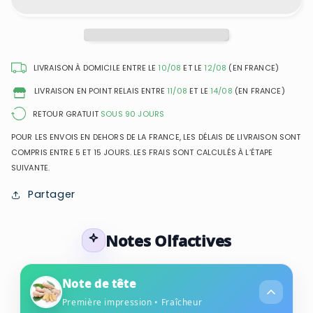
-
-
Illicit
Illicit
-
-
Eau
Eau
de
de
LIVRAISON À DOMICILE ENTRE LE
10/08
ET LE
12/08
(EN FRANCE)
Parfum
Parfum
LIVRAISON EN POINT RELAIS ENTRE
11/08
ET LE
14/08
(EN FRANCE)
pour
pour
femme
femme
RETOUR GRATUIT
SOUS 90 JOURS
POUR LES ENVOIS EN DEHORS DE LA FRANCE, LES DÉLAIS DE LIVRAISON SONT
COMPRIS ENTRE 5 ET 15 JOURS. LES FRAIS SONT CALCULÉS À L’ÉTAPE
SUIVANTE.
Partager
Notes Olfactives
Note de tête
Première impression • Fraîcheur