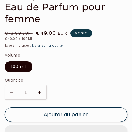
Eau de Parfum pour
femme
Prix
Prix
€49,00 EUR
Vente
€73,99 EUR
PRIX
PAR
habituel
soldé
€49,00
/
100ML
UNITAIRE
Taxes incluses.
Livraison gratuite
Volume
100 ml
Quantité
Réduire
Augmenter
la
la
quantité
quantité
Ajouter au panier
de
de
Jimmy
Jimmy
Choo
Choo