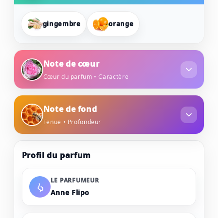
gingembre
orange
Note de cœur
Cœur du parfum • Caractère
rose
jasmin
Note de fond
Tenue • Profondeur
miel
ambre
bois de santal
Profil du parfum
LE PARFUMEUR
Anne Flipo