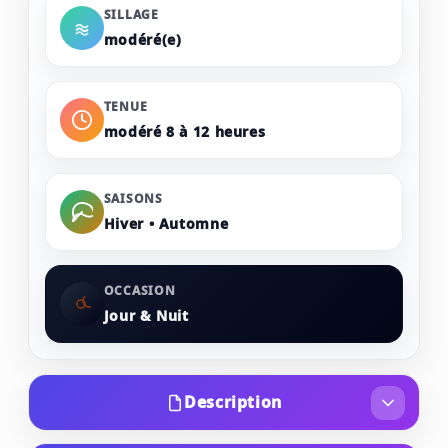
SILLAGE
modéré(e)
TENUE
modéré 8 à 12 heures
SAISONS
Hiver • Automne
OCCASION
Jour & Nuit
Description
Le parfum Jimmy Choo Illicit a été présenté en