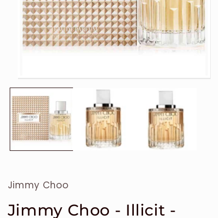
Ouvrir
le
média
1
dans
une
fenêtre
modale
Jimmy Choo
Jimmy Choo - Illicit -