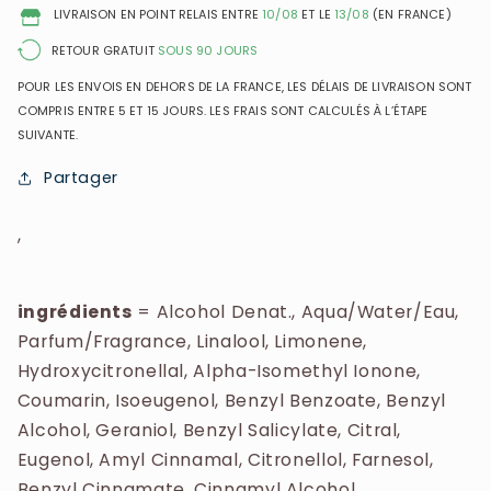
Parfum
Parfum
LIVRAISON EN POINT RELAIS ENTRE
10/08
ET LE
13/08
(EN FRANCE)
75ml
75ml
+
+
RETOUR GRATUIT
SOUS 90 JOURS
Gel
Gel
POUR LES ENVOIS EN DEHORS DE LA FRANCE, LES DÉLAIS DE LIVRAISON SONT
Douche
Douche
COMPRIS ENTRE 5 ET 15 JOURS. LES FRAIS SONT CALCULÉS À L’ÉTAPE
75ml
75ml
SUIVANTE.
Partager
,
ingrédients
=
Alcohol Denat., Aqua/Water/Eau,
Parfum/Fragrance, Linalool, Limonene,
Hydroxycitronellal, Alpha-Isomethyl Ionone,
Coumarin, Isoeugenol, Benzyl Benzoate, Benzyl
Alcohol, Geraniol, Benzyl Salicylate, Citral,
Eugenol, Amyl Cinnamal, Citronellol, Farnesol,
Benzyl Cinnamate, Cinnamyl Alcohol