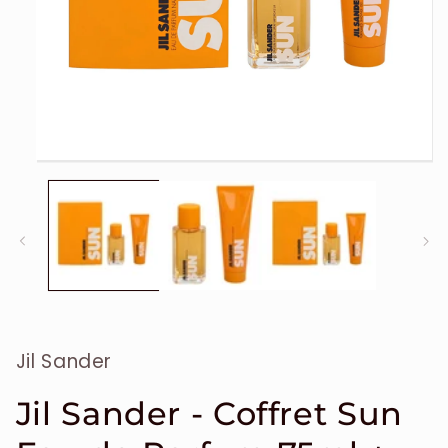
Ouvrir
le
média
1
dans
une
fenêtre
modale
Jil Sander
Jil Sander - Coffret Sun