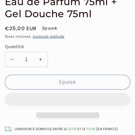
Eau de Parfum 75ml +
Gel Douche 75ml
Prix
€25,00 EUR
Épuisé
habituel
Taxes incluses.
Livraison gratuite
Quantité
Réduire
Augmenter
la
la
quantité
quantité
Épuisé
de
de
Jil
Jil
Sander
Sander
-
-
Coffret
Coffret
Sun
Sun
Eau
Eau
de
de
LIVRAISON À DOMICILE ENTRE LE
9/08
ET LE
11/08
(EN FRANCE)