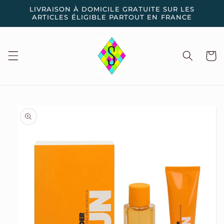
et
LIVRAISON À DOMICILE GRATUITE SUR LES
passer
ARTICLES ÉLIGIBLE PARTOUT EN FRANCE
au
contenu
Panier
Passer aux
informations
produits