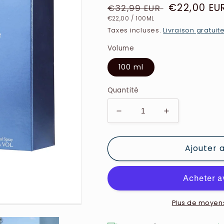
Prix
Prix
€22,00 EU
€32,99 EUR
PRIX
PAR
habituel
soldé
€22,00
/
100ML
UNITAIRE
Taxes incluses.
Livraison gratuit
Volume
100 ml
Quantité
Réduire
Augmenter
la
la
quantité
quantité
Ajouter 
de
de
Jaguar
Jaguar
-
-
Classic
Classic
Blue-
Blue-
Eau
Eau
Plus de moyen
de
de