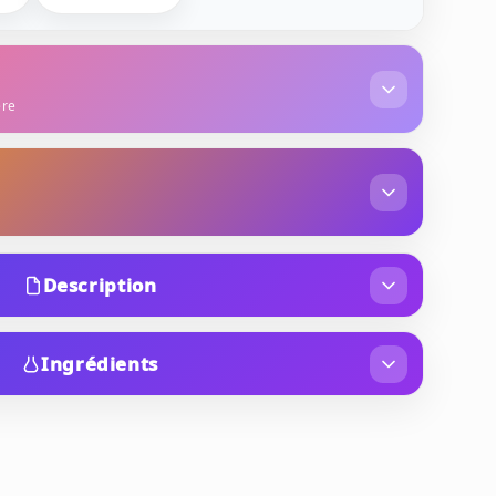
ère
ur d'oranger
lotus
benzoïne
musc blanc
Description
ucun compromis : elle est synonyme d'excellence
e parfum, crée pour les hommes sûrs d'eux,
Ingrédients
t comme toujours avec cette marque, le flacon
(FRAGRANCE), AQUA (WATER), LIMONENE,
élégance.
, LINALOOL, BENZYL SALICYLATE, COUMARIN,
ELLAL, CITRONELLOL, CITRAL, ISOEUGENOL,