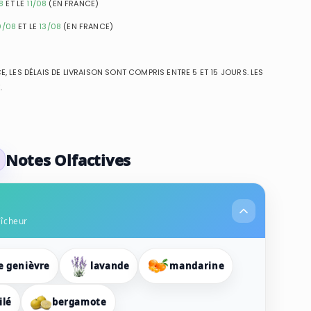
8
ET LE
11/08
(EN FRANCE)
0/08
ET LE
13/08
(EN FRANCE)
, LES DÉLAIS DE LIVRAISON SONT COMPRIS ENTRE 5 ET 15 JOURS. LES
.
Notes Olfactives
aîcheur
e genièvre
lavande
mandarine
ilé
bergamote