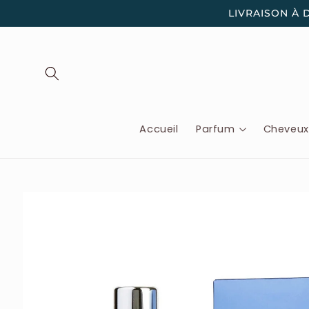
et
LIVRAISON À 
passer
au
contenu
Accueil
Parfum
Cheveu
Passer aux
informations
produits