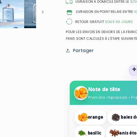
Toilette
Toilette
LIVRAISON À DOMICILE ENTRE LE
9/0
pour
pour
LIVRAISON EN POINT RELAIS ENTRE
1
homme
homme
RETOUR GRATUIT
SOUS 90 JOURS
POUR LES ENVOIS EN DEHORS DE LA FRANCE
FRAIS SONT CALCULÉS À L’ÉTAPE SUIVANTE
Partager
Note de tête
Première impression • Fr
orange
baies d
basilic
anis éto