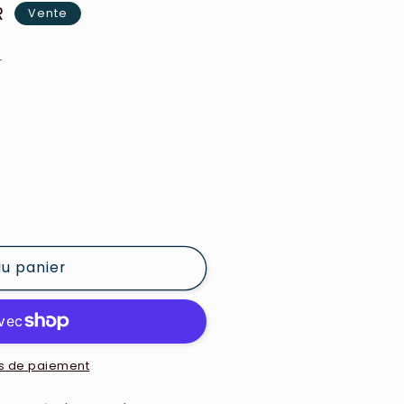
R
Vente
e
au panier
s de paiement