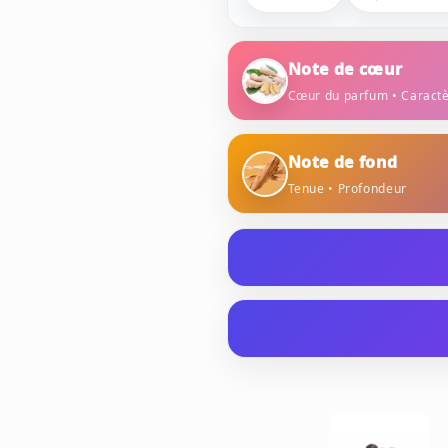
Note de cœur
Cœur du parfum • Caract
gingembre
fle
Note de fond
Tenue • Profondeur
bois de santal
La marque Jaguar ne fait a
en toutes circonstances. C
n'échappe pas à la règle. E
ALCOHOL DENAT., PARFUM 
associe luxe, simplicité et 
ALPHA-ISOMETHYL IONONE
GERANIOL, HYDROXYCITRON