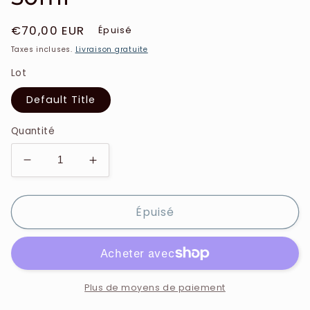
Prix
€70,00 EUR
Épuisé
habituel
Taxes incluses.
Livraison gratuite
Lot
Default Title
Quantité
Réduire
Augmenter
la
la
quantité
quantité
Épuisé
de
de
Issey
Issey
Miyake
Miyake
-
-
Coffret
Coffret
L&#39;eau
L&#39;eau
Plus de moyens de paiement
D&#39;issey
D&#39;issey