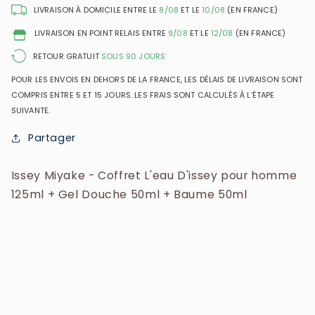
pour
pour
LIVRAISON À DOMICILE ENTRE LE
8/08
ET LE
10/08
(EN FRANCE)
homme
homme
LIVRAISON EN POINT RELAIS ENTRE
9/08
ET LE
12/08
(EN FRANCE)
125ml
125ml
+
+
RETOUR GRATUIT
SOUS 90 JOURS
Gel
Gel
POUR LES ENVOIS EN DEHORS DE LA FRANCE, LES DÉLAIS DE LIVRAISON SONT
Douche
Douche
COMPRIS ENTRE 5 ET 15 JOURS. LES FRAIS SONT CALCULÉS À L’ÉTAPE
50ml
50ml
SUIVANTE.
+
+
Baume
Baume
Partager
50ml
50ml
Issey Miyake - Coffret L'eau D'issey pour homme
125ml + Gel Douche 50ml + Baume 50ml