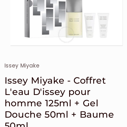
Ouvrir
le
média
1
Issey Miyake
dans
une
fenêtre
modale
Issey Miyake - Coffret
L'eau D'issey pour
homme 125ml + Gel
Douche 50ml + Baume
50ml