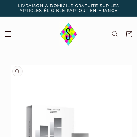
et
LIVRAISON À DOMICILE GRATUITE SUR LES
passer
ARTICLES ÉLIGIBLE PARTOUT EN FRANCE
au
contenu
Panier
Passer aux
informations
produits