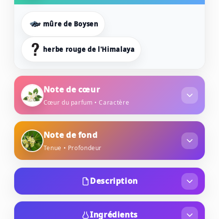
mûre de Boysen
herbe rouge de l'Himalaya
Note de cœur
Cœur du parfum • Caractère
jasmin
thé noir
Note de fond
Tenue • Profondeur
osmanthus
Description
Lancé en 2016, Hugo Woman Extreme est une
version intensifiée et plus concentrée de
Ingrédients