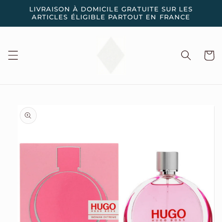
et
LIVRAISON À DOMICILE GRATUITE SUR LES
passer
ARTICLES ÉLIGIBLE PARTOUT EN FRANCE
au
contenu
Panier
Passer aux
informations
produits