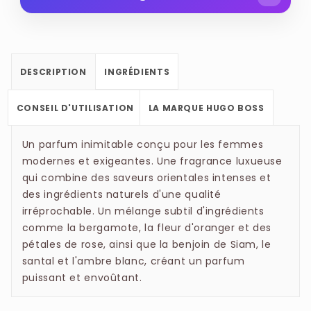
l'iconique Hugo Woman. Ce parfum appartient à
ALCOHOL DENAT., PARFUM (FRAGRANCE),
la famille olfactive des Floraux Fruités. Il a été
AQUA (WATER), ETHYLHEXYL
conçu pour symboliser une féminité exacerbée,
METHOXYCINNAMATE, DIETHYLAMINO
alliant une fraîcheur extrême à une assurance
DESCRIPTION
INGRÉDIENTS
HYDROXYBENZOYL HEXYL BENZOATE, BHT,
moderne. Sa composition repose sur un
LIMONENE, GERANIOL, ISOEUGENOL,
contraste audacieux entre des notes fruitées
CONSEIL D'UTILISATION
LA MARQUE HUGO BOSS
LINALOOL, CITRONELLOL, BENZYL ALCOHOL,
pétillantes et la profondeur mystérieuse du thé
CITRAL, ANISE ALCOHOL, EUGENOL, CI 60730
noir, le tout encapsulé dans le flacon rond
Un parfum inimitable conçu pour les femmes
(EXT. VIOLET 2), CI 17200 (RED 33), CI 19140
modernes et exigeantes. Une fragrance luxueuse
emblématique aux reflets rosés.
(YELLOW 5), CI 42090 (BLUE 1).
qui combine des saveurs orientales intenses et
des ingrédients naturels d'une qualité
irréprochable. Un mélange subtil d'ingrédients
comme la bergamote, la fleur d'oranger et des
pétales de rose, ainsi que la benjoin de Siam, le
santal et l'ambre blanc, créant un parfum
puissant et envoûtant.