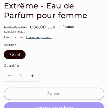
Extrême - Eau de
Parfum pour femme
Prix
Prix
€38,00 EUR
Épuisé
€56,99 EUR
PRIX
PAR
habituel
soldé
€25,33
/
50ML
UNITAIRE
Taxes incluses.
Livraison gratuite
Volume
75 ml
Quantité
Réduire
Augmenter
la
la
quantité
quantité
Épuisé
de
de
Hugo
Hugo
Boss
Boss