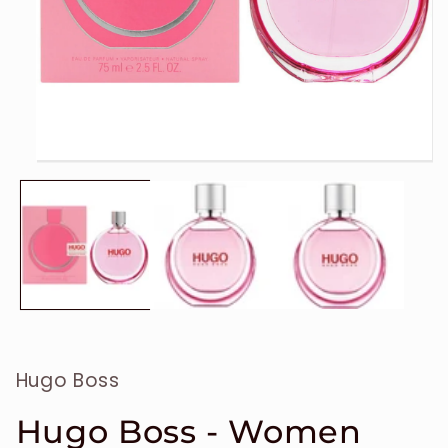
Ouvrir
le
média
1
dans
une
fenêtre
modale
Hugo Boss
Hugo Boss - Women