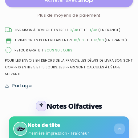
-
-
Women
Women
Extrême
Extrême
Plus de moyens de paiement
-
-
Eau
Eau
LIVRAISON À DOMICILE ENTRE LE
9/08
ET LE
11/08
(EN FRANCE)
de
de
LIVRAISON EN POINT RELAIS ENTRE
10/08
ET LE
13/08
(EN FRANCE)
Parfum
Parfum
pour
pour
RETOUR GRATUIT
SOUS 90 JOURS
femme
femme
POUR LES ENVOIS EN DEHORS DE LA FRANCE, LES DÉLAIS DE LIVRAISON SONT
COMPRIS ENTRE 5 ET 15 JOURS. LES FRAIS SONT CALCULÉS À L’ÉTAPE
SUIVANTE.
Partager
Notes Olfactives
Note de tête
Première impression • Fraîcheur