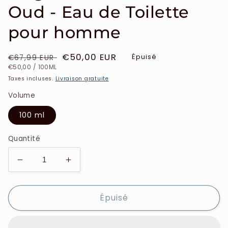
Oud - Eau de Toilette
pour homme
Prix
Prix
€50,00 EUR
Épuisé
€67,99 EUR
PRIX
PAR
habituel
soldé
€50,00
/
100ML
UNITAIRE
Taxes incluses.
Livraison gratuite
Volume
100 ml
Quantité
Réduire
Augmenter
la
la
quantité
quantité
Épuisé
de
de
Hugo
Hugo
Boss
Boss