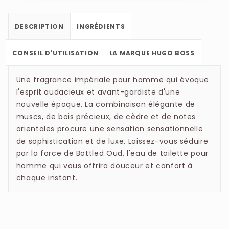
FRAGRANCE (PARFUM), ETHYLHEXYL
incarne le succès tout en cultivant une part de
METHOXYCINNAMATE, DIETHYLAMINO
secret. En intégrant un Oud 100% naturel, Hugo
DESCRIPTION
INGRÉDIENTS
HYDROXYBENZOYL HEXYL BENZOATE,
Boss signe ici une fragrance d'exception qui
LINALOOL, LIMONENE, COUMARIN,
s'élève vers les codes de la haute parfumerie.
CONSEIL D'UTILISATION
LA MARQUE HUGO BOSS
CITRONELLOL, CITRAL, GERANIOL, BENZYL
BENZOATE, BHT.
Une fragrance impériale pour homme qui évoque
l'esprit audacieux et avant-gardiste d'une
nouvelle époque. La combinaison élégante de
muscs, de bois précieux, de cèdre et de notes
orientales procure une sensation sensationnelle
de sophistication et de luxe. Laissez-vous séduire
par la force de Bottled Oud, l'eau de toilette pour
homme qui vous offrira douceur et confort à
chaque instant.