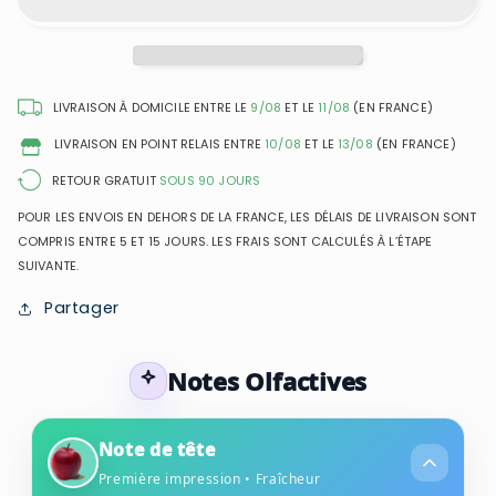
-
-
Bottled
Bottled
Oud
Oud
-
-
Eau
Eau
LIVRAISON À DOMICILE ENTRE LE
9/08
ET LE
11/08
(EN FRANCE)
de
de
LIVRAISON EN POINT RELAIS ENTRE
10/08
ET LE
13/08
(EN FRANCE)
Toilette
Toilette
pour
pour
RETOUR GRATUIT
SOUS 90 JOURS
homme
homme
POUR LES ENVOIS EN DEHORS DE LA FRANCE, LES DÉLAIS DE LIVRAISON SONT
COMPRIS ENTRE 5 ET 15 JOURS. LES FRAIS SONT CALCULÉS À L’ÉTAPE
SUIVANTE.
Partager
Notes Olfactives
Note de tête
Première impression • Fraîcheur