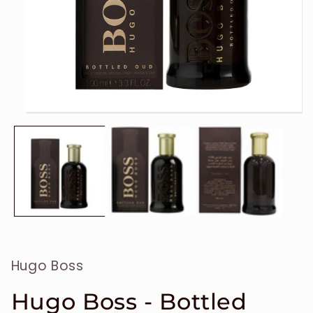
Ouvrir
le
média
1
dans
une
fenêtre
modale
Hugo Boss
Hugo Boss - Bottled