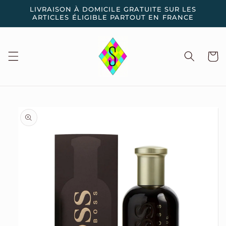
et
LIVRAISON À DOMICILE GRATUITE SUR LES
passer
ARTICLES ÉLIGIBLE PARTOUT EN FRANCE
au
contenu
Panier
Passer aux
informations
produits